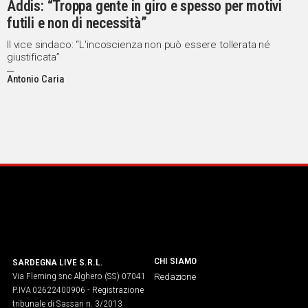
Addis: “Troppa gente in giro e spesso per motivi
futili e non di necessità”
Social
Il vice sindaco: “L'incoscienza non può essere tollerata né
giustificata”
Antonio Caria
CHI SIAMO
SARDEGNA LIVE S.R.L.
Via Fleming snc Alghero (SS) 07041
Redazione
P.IVA 02622400906 - Registrazione
tribunale di Sassari n. 3/2013