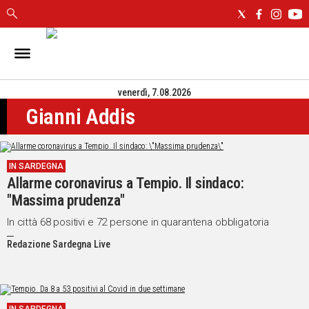
IN
SARDEGNA
venerdì, 7.08.2026
CAGLIARI
Gianni Addis
SASSARI
NUORO
ORISTANO
IN SARDEGNA
SULCIS
Allarme coronavirus a Tempio. Il sindaco:
GALLURA
"Massima prudenza"
OGLIASTRA
MEDIO
In città 68 positivi e 72 persone in quarantena obbligatoria
CAMPIDANO
Redazione Sardegna Live
ALTRE
NOTIZIE
POLITICA