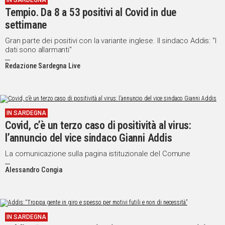
IN SARDEGNA
Tempio. Da 8 a 53 positivi al Covid in due
IN
ITALIA
settimane
NEL
Gran parte dei positivi con la variante inglese. Il sindaco Addis: "I
MONDO
dati sono allarmanti"
SPORT
Redazione Sardegna Live
EVENTI
STORIE
VIDEO
IN SARDEGNA
Covid, c’è un terzo caso di positività al virus:
l’annuncio del vice sindaco Gianni Addis
Vai
La comunicazione sulla pagina istituzionale del Comune
Alessandro Congia
UNISCITI
AL CANALE
WHATSAPP
IN SARDEGNA