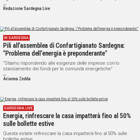
risultati apprezzabili è pura utopia". Lo ha detto la presidente del
Redazione Sardegna Live
Consiglio Giorgia Meloni
IN SARDEGNA
Pili all’assemblea di Confartigianato Sardegna:
"Problema dell’energia è preponderante"
"Stiamo rispondendo alle esigenze delle imprese con lo
stanziamento dei fondi per le comunità energetiche"
Arianna Zedda
SARDEGNA LIVE
Energia, rinfrescare la casa impatterà fino al 50%
sulle bollette estive
Questa estate rinfrescare la casa impatterà fino al 50% sulle
bollette estive