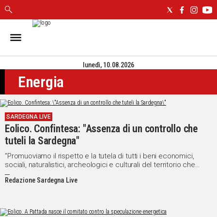
IN
SARDEGNA
lunedì, 10.08.2026
CAGLIARI
Energia
SASSARI
NUORO
ORISTANO
SARDEGNA LIVE
SULCIS
Eolico. Confintesa: "Assenza di un controllo che
GALLURA
tuteli la Sardegna"
OGLIASTRA
MEDIO
"Promuoviamo il rispetto e la tutela di tutti i beni economici,
sociali, naturalistici, archeologici e culturali del territorio che
CAMPIDANO
chiamiamo casa"
Redazione Sardegna Live
ALTRE
NOTIZIE
POLITICA