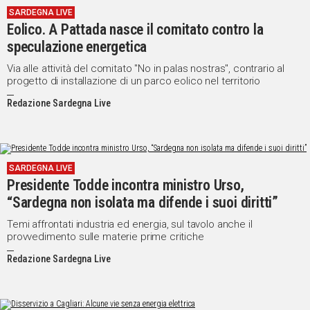
SARDEGNA LIVE
IN
Eolico. A Pattada nasce il comitato contro la
ITALIA
speculazione energetica
NEL
MONDO
Via alle attività del comitato "No in palas nostras", contrario al
progetto di installazione di un parco eolico nel territorio
SPORT
EVENTI
Redazione Sardegna Live
STORIE
VIDEO
SARDEGNA LIVE
Presidente Todde incontra ministro Urso,
Vai
“Sardegna non isolata ma difende i suoi diritti”
Temi affrontati industria ed energia, sul tavolo anche il
provvedimento sulle materie prime critiche
UNISCITI
Redazione Sardegna Live
AL CANALE
WHATSAPP