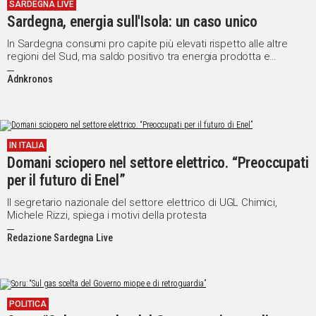
SARDEGNA LIVE
Sardegna, energia sull'Isola: un caso unico
In Sardegna consumi pro capite più elevati rispetto alle altre
regioni del Sud, ma saldo positivo tra energia prodotta e
consumata con un surplus esportato nel resto del Paese e
Adnkronos
all'estero
IN ITALIA
Domani sciopero nel settore elettrico. “Preoccupati
per il futuro di Enel”
Il segretario nazionale del settore elettrico di UGL Chimici,
Michele Rizzi, spiega i motivi della protesta
Redazione Sardegna Live
POLITICA