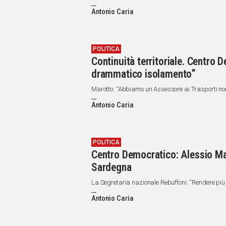
IN
ITALIA
Antonio Caria
NEL
MONDO
SPORT
POLITICA
Continuità territoriale. Centro
EVENTI
drammatico isolamento”
STORIE
Marotto: “Abbiamo un Assessore ai Trasporti no
VIDEO
Antonio Caria
Vai
POLITICA
Centro Democratico: Alessio Ma
UNISCITI
Sardegna
AL CANALE
La Segretaria nazionale Rebuffoni: “Rendere più f
WHATSAPP
Antonio Caria
Social