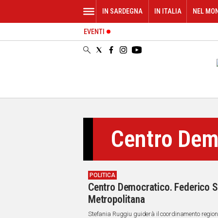
IN SARDEGNA
IN ITALIA
NEL MO
EVENTI
IN
SARDEGNA
CAGLIARI
SASSARI
NUORO
ORISTANO
SULCIS
GALLURA
Centro Dem
OGLIASTRA
MEDIO
CAMPIDANO
POLITICA
ALTRE
Centro Democratico. Federico Se
NOTIZIE
Metropolitana
POLITICA
Stefania Ruggiu guiderà il coordinamento regiona