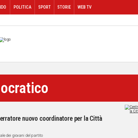
NDO
POLITICA
SPORT
STORIE
WEB TV
ocratico
rratore nuovo coordinatore per la Città
le dei giovani del partito