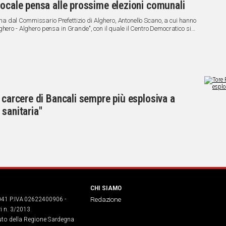
locale pensa alle prossime elezioni comunali
'Anna dal Commissario Prefettizio di Alghero, Antonello Scano, a cui hanno
hero - Alghero pensa in Grande", con il quale il Centro Democratico si
del Consiglio Comunale.
 carcere di Bancali sempre più esplosiva a
sanitaria"
CHI SIAMO
041 P.IVA 02622400906 -
Redazione
ri n. 3/2013
buto della Regione Sardegna