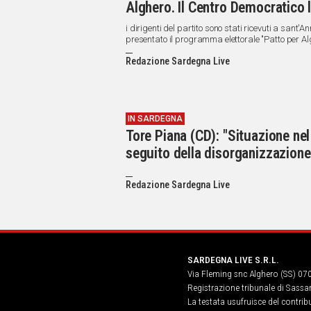
Alghero. Il Centro Democratico 
i dirigenti del partito sono stati ricevuti a sant
presentato il programma elettorale "Patto per Alg
presenterà alle prossime elezioni per il rinnovo 
Redazione Sardegna Live
IN SARDEGNA
Tore Piana (CD): "Situazione nel
seguito della disorganizzazione 
Redazione Sardegna Live
SARDEGNA LIVE S.R.L.
Via Fleming snc Alghero (SS) 07
Registrazione tribunale di Sassa
La testata usufruisce del contri