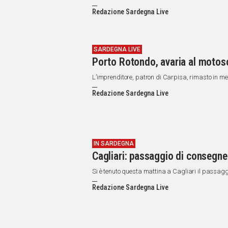
IN
ITALIA
Redazione Sardegna Live
NEL
MONDO
SPORT
SARDEGNA LIVE
Porto Rotondo, avaria al motosc
EVENTI
STORIE
L’imprenditore, patron di Carpisa, rimasto in m
Redazione Sardegna Live
VIDEO
Vai
IN SARDEGNA
Cagliari: passaggio di consegne 
UNISCITI
Si è tenuto questa mattina a Cagliari il passag
AL CANALE
Redazione Sardegna Live
WHATSAPP
Social