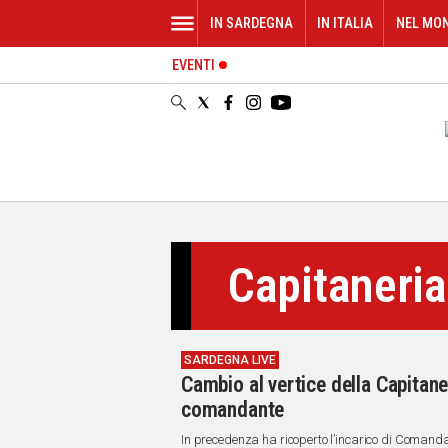
IN SARDEGNA
IN ITALIA
NEL MO
EVENTI
IN
SARDEGNA
CAGLIARI
SASSARI
NUORO
ORISTANO
SULCIS
GALLURA
Capitaneria
OGLIASTRA
MEDIO
CAMPIDANO
SARDEGNA LIVE
ALTRE
Cambio al vertice della Capitane
NOTIZIE
comandante
POLITICA
In precedenza ha ricoperto l’incarico di Comanda