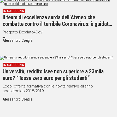
IN
IN SARDEGNA
ITALIA
Il team di eccellenza sarda dell’Ateneo che
NEL
combatte contro il terribile Coronavirus: è guidato
MONDO
dal prof Enzo Tramontano
SPORT
Progetto Excalate4Cov
EVENTI
Alessandro Congia
STORIE
VIDEO
IN SARDEGNA
Università, reddito Isee non superiore a 23mila
Vai
euro? “Tasse zero euro per gli studenti”
Ecco l’offerta formativa con le novità relative all’anno
accademico 2018/2019
UNISCITI
Alessandro Congia
AL CANALE
WHATSAPP