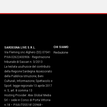
Social
CHI SIAMO
SARDEGNA LIVE S.R.L.
Via Fleming snc Alghero (SS) 07041
Redazione
P.IVA 02622400906 - Registrazione
tribunale di Sassari n. 3/2013
La testata usufruisce del contributo
della Regione Sardegna Assessorato
della Pubblica Istruzione, Beni
Culturali, Informazione, Spettacolo e
Sport. legge regionale 13 aprile 2017
n. 5, art. 8 comma 13
Hosting Provider: Atex Global Media
Srl – sede in Corso di Porta Vittoria
n.18 – P.IVA IT05518120968​–