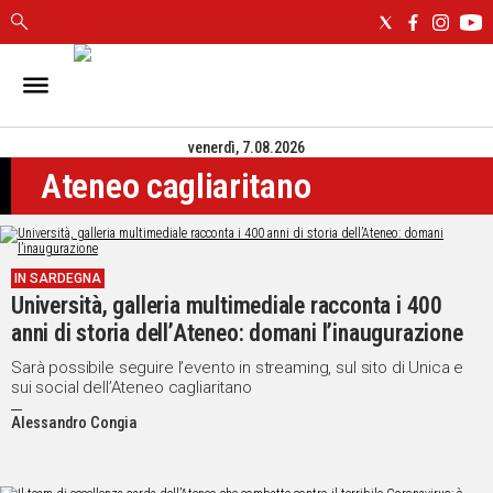
IN
SARDEGNA
venerdì, 7.08.2026
CAGLIARI
Ateneo cagliaritano
SASSARI
NUORO
ORISTANO
SULCIS
IN SARDEGNA
GALLURA
Università, galleria multimediale racconta i 400
OGLIASTRA
anni di storia dell’Ateneo: domani l’inaugurazione
MEDIO
Sarà possibile seguire l’evento in streaming, sul sito di Unica e
CAMPIDANO
sui social dell’Ateneo cagliaritano
Alessandro Congia
ALTRE
NOTIZIE
POLITICA