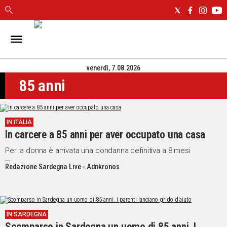
IN
SARDEGNA
venerdì, 7.08.2026
CAGLIARI
85 anni
SASSARI
NUORO
ORISTANO
IN ITALIA
SULCIS
In carcere a 85 anni per aver occupato una casa
GALLURA
OGLIASTRA
Per la donna è arrivata una condanna definitiva a 8 mesi
MEDIO
Redazione Sardegna Live - Adnkronos
CAMPIDANO
ALTRE
NOTIZIE
IN SARDEGNA
Scomparso in Sardegna un uomo di 85 anni. I
POLITICA