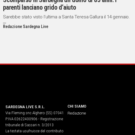
parenti lanciano grido d’aiuto
IN
ITALIA
Sarebbe stato visto l’ultima a Santa Teresa Gallura il 14 gennaio.
NEL
Redazione Sardegna Live
MONDO
SPORT
EVENTI
STORIE
VIDEO
Vai
CHI SIAMO
SARDEGNA LIVE S.R.L.
UNISCITI
Via Fleming snc Alghero (SS) 07041
Redazione
AL CANALE
P.IVA 02622400906 - Registrazione
tribunale di Sassari n. 3/2013
WHATSAPP
La testata usufruisce del contributo