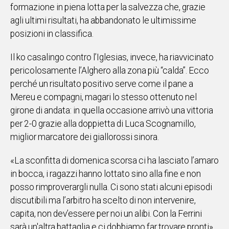
formazione in piena lotta per la salvezza che, grazie
IN
agli ultimi risultati, ha abbandonato le ultimissime
ITALIA
posizioni in classifica.
NEL
MONDO
Il ko casalingo contro l’Iglesias, invece, ha riavvicinato
SPORT
pericolosamente l’Alghero alla zona più “calda”. Ecco
EVENTI
perché un risultato positivo serve come il pane a
STORIE
Mereu e compagni, magari lo stesso ottenuto nel
girone di andata: in quella occasione arrivò una vittoria
VIDEO
per 2-0 grazie alla doppietta di Luca Scognamillo,
miglior marcatore dei giallorossi sinora.
Vai
«La sconfitta di domenica scorsa ci ha lasciato l’amaro
in bocca, i ragazzi hanno lottato sino alla fine e non
UNISCITI
posso rimproverargli nulla. Ci sono stati alcuni episodi
discutibili ma l’arbitro ha scelto di non intervenire,
AL CANALE
capita, non dev’essere per noi un alibi. Con la Ferrini
WHATSAPP
sarà un'altra battaglia e ci dobbiamo far trovare pronti»