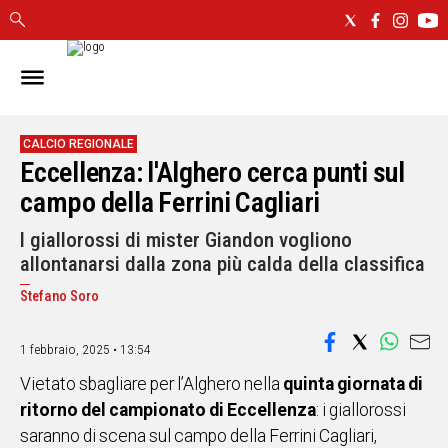
IN
SARDEGNA
CAGLIARI
CALCIO REGIONALE
Eccellenza: l'Alghero cerca punti sul
SASSARI
NUORO
campo della Ferrini Cagliari
ORISTANO
I giallorossi di mister Giandon vogliono
SULCIS
allontanarsi dalla zona più calda della classifica
GALLURA
OGLIASTRA
Stefano Soro
MEDIO
CAMPIDANO
1 febbraio, 2025 • 13:54
Vietato sbagliare per l’Alghero nella
quinta giornata di
ALTRE
ritorno del campionato di Eccellenza
: i giallorossi
NOTIZIE
saranno di scena sul campo della Ferrini Cagliari,
POLITICA