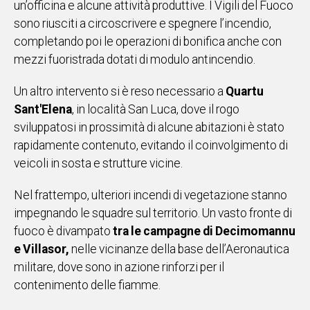
un’officina e alcune attività produttive. I Vigili del Fuoco
sono riusciti a circoscrivere e spegnere l’incendio,
Social
completando poi le operazioni di bonifica anche con
mezzi fuoristrada dotati di modulo antincendio.
Un altro intervento si è reso necessario a
Quartu
Sant'Elena
, in località San Luca, dove il rogo
sviluppatosi in prossimità di alcune abitazioni è stato
rapidamente contenuto, evitando il coinvolgimento di
veicoli in sosta e strutture vicine.
Nel frattempo, ulteriori incendi di vegetazione stanno
impegnando le squadre sul territorio. Un vasto fronte di
fuoco è divampato
tra le campagne di Decimomannu
e Villasor,
nelle vicinanze della base dell’Aeronautica
militare, dove sono in azione rinforzi per il
contenimento delle fiamme.