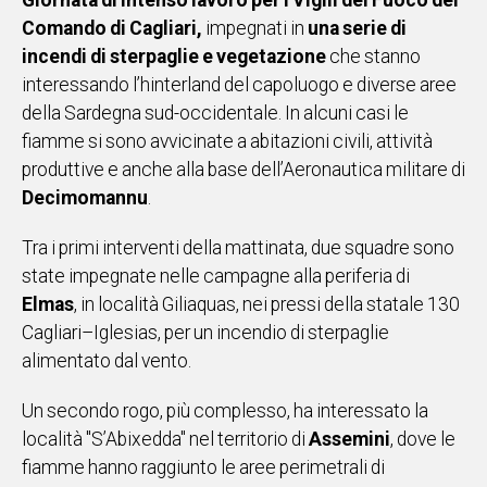
Giornata di intenso lavoro per i Vigili del Fuoco del
IN
Comando di Cagliari,
impegnati in
una serie di
ITALIA
incendi di sterpaglie e vegetazione
che stanno
NEL
interessando l’hinterland del capoluogo e diverse aree
MONDO
della Sardegna sud-occidentale. In alcuni casi le
SPORT
fiamme si sono avvicinate a abitazioni civili, attività
EVENTI
produttive e anche alla base dell’Aeronautica militare di
STORIE
Decimomannu
.
VIDEO
Tra i primi interventi della mattinata, due squadre sono
state impegnate nelle campagne alla periferia di
Elmas
, in località Giliaquas, nei pressi della statale 130
Vai
Cagliari–Iglesias, per un incendio di sterpaglie
alimentato dal vento.
UNISCITI
Un secondo rogo, più complesso, ha interessato la
AL CANALE
località "S’Abixedda" nel territorio di
Assemini
, dove le
WHATSAPP
fiamme hanno raggiunto le aree perimetrali di