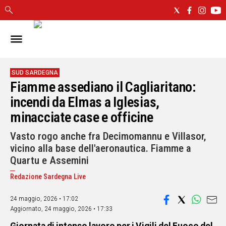
IN
SARDEGNA
CAGLIARI
SUD SARDEGNA
Fiamme assediano il Cagliaritano:
SASSARI
NUORO
incendi da Elmas a Iglesias,
ORISTANO
minacciate case e officine
SULCIS
Vasto rogo anche fra Decimomannu e Villasor,
GALLURA
vicino alla base dell'aeronautica. Fiamme a
OGLIASTRA
Quartu e Assemini
MEDIO
CAMPIDANO
Redazione Sardegna Live
24 maggio, 2026 • 17:02
ALTRE
NOTIZIE
Aggiornato,
24 maggio, 2026 • 17:33
POLITICA