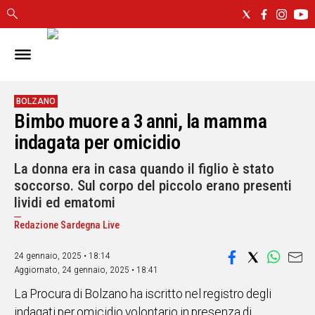
IN
SARDEGNA
CAGLIARI
BOLZANO
Bimbo muore a 3 anni, la mamma
SASSARI
NUORO
indagata per omicidio
ORISTANO
La donna era in casa quando il figlio è stato
SULCIS
soccorso. Sul corpo del piccolo erano presenti
GALLURA
lividi ed ematomi
OGLIASTRA
Redazione Sardegna Live
MEDIO
CAMPIDANO
24 gennaio, 2025 • 18:14
Aggiornato,
24 gennaio, 2025 • 18:41
ALTRE
NOTIZIE
La Procura di Bolzano ha iscritto nel registro degli
indagati per omicidio volontario in presenza di
POLITICA