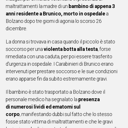
maltrattamenti la madre di un
bambino
di appena
3
IN
ITALIA
anni residente a Brunico, morto in ospedale
a
NEL
Bolzano dopo tre giorni di agonia
lo scorso 26
MONDO
dicembre
.
SPORT
EVENTI
La donna si trovava in casa quando il piccolo è stato
STORIE
soccorso per una
violenta botta alla testa
,
forse
rimediata con una caduta
,
per poi essere trasferito
d'urgenza in ospedale.
VIDEO
I Carabinieri di Brunico erano
intervenuti per prestare soccorso e le sue condizioni
erano apparse fin da subito estremamente gravi.
Vai
Il bambino è stato trasportato a Bolzano dove il
personale medico ha segnalato la
presenza
UNISCITI
di numerosi lividi ed ematomi sul
AL CANALE
corpo
, manifestando dubbi sul fatto che lo stesso
fosse stato vittima di maltrattamenti e che le gravi
WHATSAPP