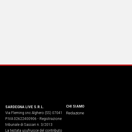
CHI SIAMO
SARDEGNA LIVE S.R.L.
Via Fleming snc Alghero (SS) 07041
Redazione
P.IVA 02622400906 - Registrazione
tribunale di Sassari n. 3/2013
La testata usufruisce del contributo