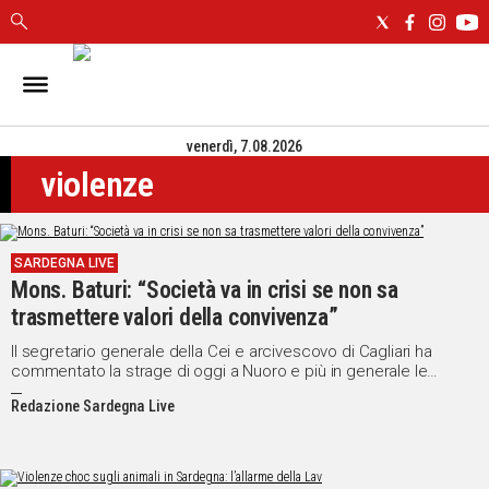
IN
SARDEGNA
venerdì, 7.08.2026
CAGLIARI
violenze
SASSARI
NUORO
ORISTANO
SARDEGNA LIVE
SULCIS
Mons. Baturi: “Società va in crisi se non sa
GALLURA
trasmettere valori della convivenza”
OGLIASTRA
MEDIO
Il segretario generale della Cei e arcivescovo di Cagliari ha
commentato la strage di oggi a Nuoro e più in generale le
CAMPIDANO
violenze in famiglia
Redazione Sardegna Live
ALTRE
NOTIZIE
POLITICA