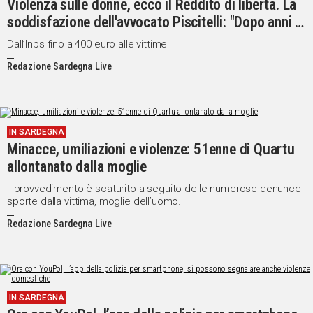
Violenza sulle donne, ecco il Reddito di libertà. La
soddisfazione dell'avvocato Piscitelli: "Dopo anni di
lotte una luce rischiara il buio"
Dall’Inps fino a 400 euro alle vittime
Redazione Sardegna Live
IN SARDEGNA
Minacce, umiliazioni e violenze: 51enne di Quartu
allontanato dalla moglie
Il provvedimento è scaturito a seguito delle numerose denunce
sporte dalla vittima, moglie dell’uomo.
Redazione Sardegna Live
IN SARDEGNA