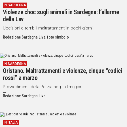
IN SARDEGNA
IN
Violenze choc sugli animali in Sardegna: l’allarme
ITALIA
della Lav
NEL
MONDO
Uccisioni e terribili maltrattamenti in pochi giorni
SPORT
Redazione Sardegna Live, foto simbolo
EVENTI
STORIE
VIDEO
IN SARDEGNA
Oristano. Maltrattamenti e violenze, cinque “codici
rossi” a marzo
Vai
Provvedimenti della Polizia negli ultimi giorni
Redazione Sardegna Live
UNISCITI
AL CANALE
WHATSAPP
IN ITALIA