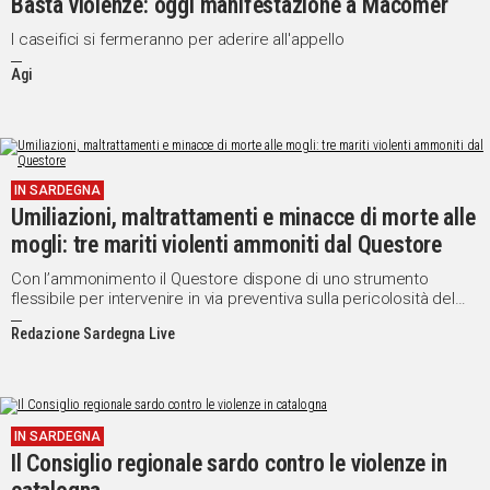
Basta violenze: oggi manifestazione a Macomer
I caseifici si fermeranno per aderire all'appello
Agi
IN SARDEGNA
Umiliazioni, maltrattamenti e minacce di morte alle
mogli: tre mariti violenti ammoniti dal Questore
Con l’ammonimento il Questore dispone di uno strumento
flessibile per intervenire in via preventiva sulla pericolosità del
maltrattante e per ripristinare condizioni di dignità e tutela delle
Redazione Sardegna Live
persone maltrattate.
IN SARDEGNA
Il Consiglio regionale sardo contro le violenze in