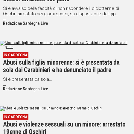
Si è avvalso della facoltà di non rispondere il diciottenne di
Oschiri arrestato nei giorni scorsi, su disposizione del gip
Carmela Rita Serra, in seguito alle indagini, coordinate dal
Redazione Sardegna Live
sostituto procuratore Maria Paola Asara, su una serie di violenze
sessuali di gruppo di cui sarebbero rimasti vittima alcuni minori
del paese.
IN SARDEGNA
Abusi sulla figlia minorenne: si è presentata da
sola dai Carabinieri e ha denunciato il padre
Si è presentata da sola...
Redazione Sardegna Live
IN SARDEGNA
Abusi e violenze sessuali su un minore: arrestato
19enne di Oschiri