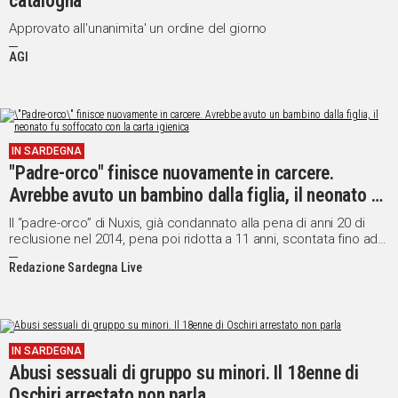
catalogna
Approvato all'unanimita' un ordine del giorno
AGI
IN SARDEGNA
"Padre-orco" finisce nuovamente in carcere.
Avrebbe avuto un bambino dalla figlia, il neonato fu
soffocato con la carta igienica
Il “padre-orco” di Nuxis, già condannato alla pena di anni 20 di
reclusione nel 2014, pena poi ridotta a 11 anni, scontata fino ad
oggi agli arresti domiciliari in attesa del ricorso in Cassazione, è
Redazione Sardegna Live
stato arrestato dai carabinieri della Compagnia di Carbonia e
condotto presso il Carcere di Uta, dove sconterà la pena
residua.
IN SARDEGNA
Abusi sessuali di gruppo su minori. Il 18enne di
Oschiri arrestato non parla