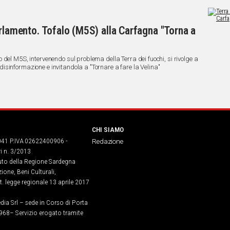
arlamento. Tofalo (M5S) alla Carfagna "Torna a
del M5S, intervenendo sul problema della Terra dei fuochi, si rivolge a
sinformazione e invitandola a "Tornare a fare la Velina"
CHI SIAMO
041 P.IVA 02622400906 -
Redazione
ri n. 3/2013
buto della Regione Sardegna
ione, Beni Culturali,
. legge regionale 13 aprile 2017
dia Srl – sede in Corso di Porta
968​– Servizio erogato tramite