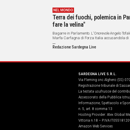
NEL MONDO
Terra dei fuochi, polemica in P
fare la velina"
Bagarre in Parlamento. L'Onorevole Angelo Tofalo 
Marfa Carfagna di Forza Italia accusandola di di
Redazione Sardegna Live
SARDEGNA LIVE S.R.L.
Via Fleming snc Alghero (SS) 07
Registrazione tribunale di Sassa
La testata usufruisce del contri
Assessorato della Pubblica Istruz
Informazione, Spettacolo e Sport
n. 5, art. 8 comma 13
Hosting Provider: Atex Global Me
Vittoria n.18 – P.IVA IT05518120
Amazon Web Services