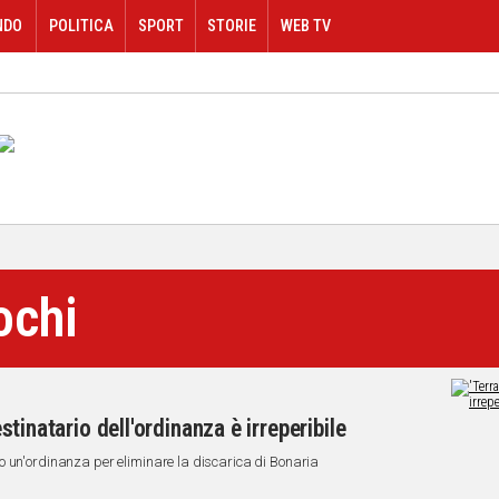
NDO
POLITICA
SPORT
STORIE
WEB TV
ochi
estinatario dell'ordinanza è irreperibile
o un'ordinanza per eliminare la discarica di Bonaria