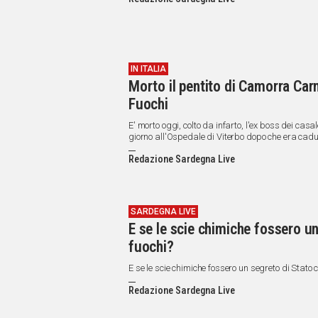
IN
ITALIA
NEL
MONDO
SPORT
IN ITALIA
Morto il pentito di Camorra Carm
EVENTI
Fuochi
STORIE
E' morto oggi, colto da infarto, l'ex boss dei ca
VIDEO
giorno all'Ospedale di Viterbo dopo che era cadu
Redazione Sardegna Live
Vai
SARDEGNA LIVE
E se le scie chimiche fossero u
UNISCITI
fuochi?
AL CANALE
E se le scie chimiche fossero un segreto di Stato 
WHATSAPP
Redazione Sardegna Live
Social