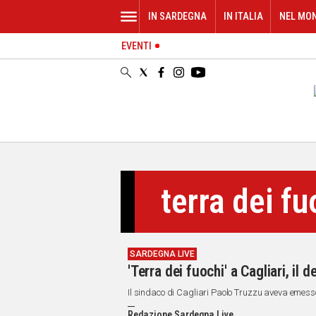
IN SARDEGNA
IN ITALIA
NEL MO
EVENTI
IN
SARDEGNA
CAGLIARI
SASSARI
NUORO
ORISTANO
SULCIS
GALLURA
terra dei fu
OGLIASTRA
MEDIO
CAMPIDANO
SARDEGNA LIVE
ALTRE
'Terra dei fuochi' a Cagliari, il d
NOTIZIE
Il sindaco di Cagliari Paolo Truzzu aveva emess
POLITICA
Redazione Sardegna Live