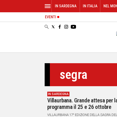
IN SARDEGNA
IN ITALIA
NEL MO
EVENTI
IN
SARDEGNA
CAGLIARI
SASSARI
NUORO
ORISTANO
SULCIS
GALLURA
segra
OGLIASTRA
MEDIO
CAMPIDANO
IN SARDEGNA
ALTRE
Villaurbana. Grande attesa per l
NOTIZIE
programma il 25 e 26 ottobre
POLITICA
VILLAURBANA 17^ EDIZIONE DELLA SAGRA DEL PANE FATTO IN CASA - SU PA