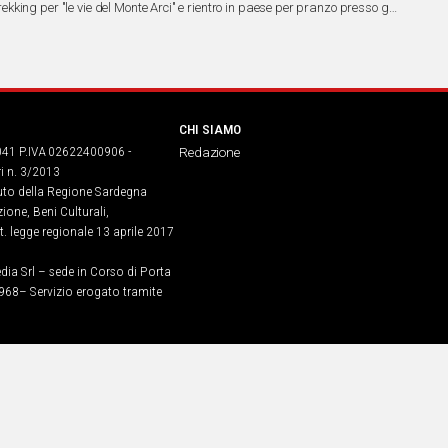
king per "le vie del Monte Arci" e rientro in paese per pranzo presso gli
CHI SIAMO
041 P.IVA 02622400906 -
Redazione
ri n. 3/2013
buto della Regione Sardegna
ione, Beni Culturali,
. legge regionale 13 aprile 2017
dia Srl – sede in Corso di Porta
968​– Servizio erogato tramite