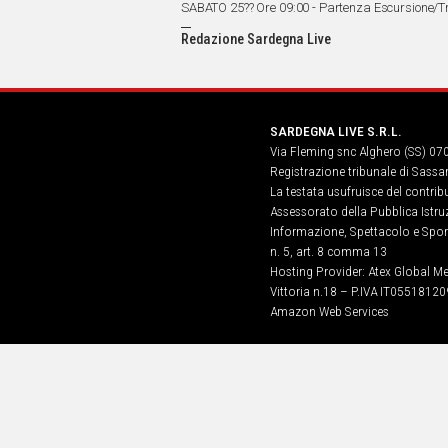
IN
SABATO 25?? Ore 09:00 - Partenza Escursione/Trek
ITALIA
stand intorno alle 13:00.??
Redazione Sardegna Live
NEL
MONDO
SPORT
EVENTI
SARDEGNA LIVE S.R.L.
STORIE
Via Fleming snc Alghero (SS) 07
Registrazione tribunale di Sassa
VIDEO
La testata usufruisce del contri
Assessorato della Pubblica Istruz
Informazione, Spettacolo e Sport
n. 5, art. 8 comma 13
Vai
Hosting Provider: Atex Global Me
Vittoria n.18 – P.IVA IT05518120
Amazon Web Services
UNISCITI
AL CANALE
WHATSAPP
Social