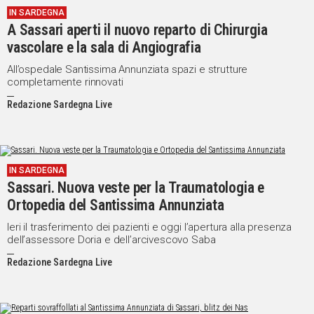
IN SARDEGNA
IN
A Sassari aperti il nuovo reparto di Chirurgia
ITALIA
vascolare e la sala di Angiografia
NEL
MONDO
All’ospedale Santissima Annunziata spazi e strutture
completamente rinnovati
SPORT
EVENTI
Redazione Sardegna Live
STORIE
VIDEO
IN SARDEGNA
Sassari. Nuova veste per la Traumatologia e
Vai
Ortopedia del Santissima Annunziata
Ieri il trasferimento dei pazienti e oggi l’apertura alla presenza
dell’assessore Doria e dell’arcivescovo Saba
UNISCITI
Redazione Sardegna Live
AL CANALE
WHATSAPP