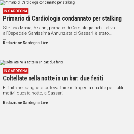
IN SARDEGNA
Primario di Cardiologia condannato per stalking
Stefano Masia, 57 anni, primario di Cardiologia riabilitativa
all'Ospedale Santissima Annunziata di Sassari, è stato
condannato dal giudice Giuseppe Grotteria a un anno e otto
Redazione Sardegna Live
mesi per stalking e molestie nei confronti di una collega
fisioterapista.
IN SARDEGNA
Coltellate nella notte in un bar: due feriti
E' finita nel sangue e poteva finire in tragedia una lite per futili
motivi, questa notte, a Sassari.
Redazione Sardegna Live