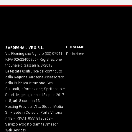
CHI SIAMO
SARDEGNA LIVE S.R.L.
Via Fleming snc Alghero (SS) 07041
Redazione
P.IVA 02622400906 - Registrazione
tribunale di Sassari n. 3/2013
La testata usufruisce del contributo
della Regione Sardegna Assessorato
della Pubblica Istruzione, Beni
Culturali, Informazione, Spettacolo e
Sport. legge regionale 13 aprile 2017
n. 5, art. 8 comma 13
Hosting Provider: Atex Global Media
Srl – sede in Corso di Porta Vittoria
n.18 – P.IVA IT05518120968​–
Servizio erogato tramite Amazon
Web Services