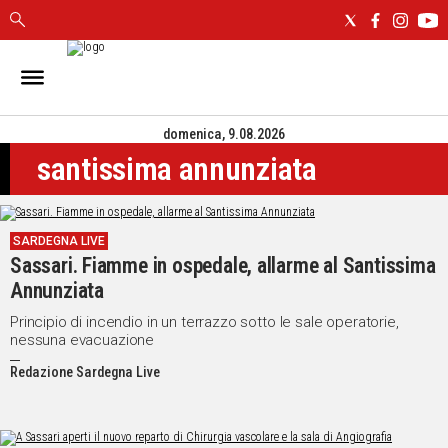
IN
SARDEGNA
domenica, 9.08.2026
CAGLIARI
santissima annunziata
SASSARI
NUORO
ORISTANO
SARDEGNA LIVE
SULCIS
Sassari. Fiamme in ospedale, allarme al Santissima
GALLURA
Annunziata
OGLIASTRA
MEDIO
Principio di incendio in un terrazzo sotto le sale operatorie,
nessuna evacuazione
CAMPIDANO
Redazione Sardegna Live
ALTRE
NOTIZIE
POLITICA