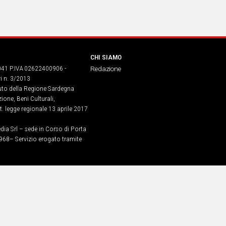
CHI SIAMO
041 P.IVA 02622400906 -
Redazione
ri n. 3/2013
buto della Regione Sardegna
ione, Beni Culturali,
. legge regionale 13 aprile 2017
dia Srl – sede in Corso di Porta
968​– Servizio erogato tramite