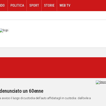
NDO
POLITICA
SPORT
STORIE
WEB TV
 denunciato un 60enne
iso il luogo di custodia dell’auto affidatagli in custodia: dall’ovile a