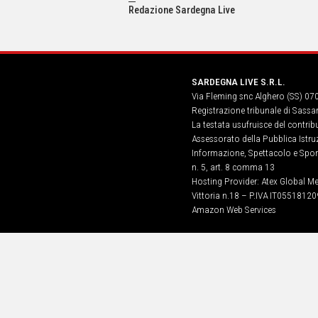
IN
Redazione Sardegna Live
ITALIA
NEL
MONDO
SPORT
SARDEGNA LIVE S.R.L.
EVENTI
Via Fleming snc Alghero (SS) 07
STORIE
Registrazione tribunale di Sassa
La testata usufruisce del contri
VIDEO
Assessorato della Pubblica Istruz
Informazione, Spettacolo e Sport
n. 5, art. 8 comma 13
Vai
Hosting Provider: Atex Global Me
Vittoria n.18 – P.IVA IT05518120
Amazon Web Services
UNISCITI
AL CANALE
WHATSAPP
Social