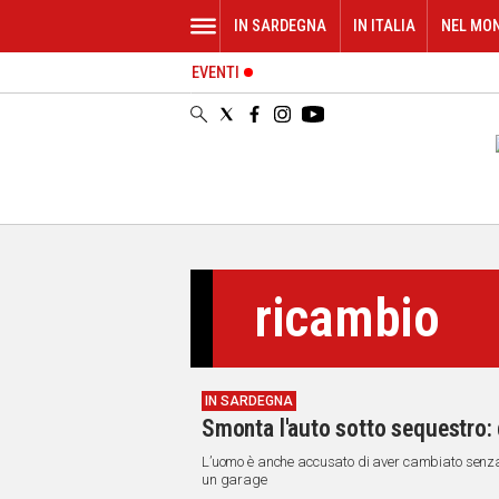
IN SARDEGNA
IN ITALIA
NEL MO
EVENTI
IN
SARDEGNA
CAGLIARI
SASSARI
NUORO
ORISTANO
SULCIS
GALLURA
ricambio
OGLIASTRA
MEDIO
CAMPIDANO
IN SARDEGNA
ALTRE
Smonta l'auto sotto sequestro:
NOTIZIE
L’uomo è anche accusato di aver cambiato senza avv
POLITICA
un garage