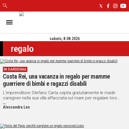
IN
SARDEGNA
sabato, 8.08.2026
CAGLIARI
regalo
SASSARI
NUORO
ORISTANO
IN SARDEGNA
SULCIS
Costa Rei, una vacanza in regalo per mamme
GALLURA
guerriere di bimbi e ragazzi disabili
OGLIASTRA
MEDIO
L’imprenditore Stefano Carta ospita gratuitamente le madri
caregiver nella sua villa affacciata sul mare per regalare loro
CAMPIDANO
relax e spensieratezza
Alessandra Leo
ALTRE
NOTIZIE
POLITICA