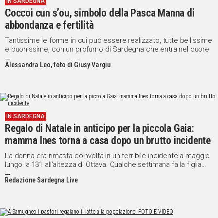
IN SARDEGNA
Coccoi cun s’ou, simbolo della Pasca Manna di
Social
abbondanza e fertilità
Tantissime le forme in cui può essere realizzato, tutte bellissime
e buonissime, con un profumo di Sardegna che entra nel cuore
Alessandra Leo, foto di Giusy Vargiu
IN SARDEGNA
Regalo di Natale in anticipo per la piccola Gaia:
mamma Ines torna a casa dopo un brutto incidente
La donna era rimasta coinvolta in un terribile incidente a maggio
lungo la 131 all'altezza di Ottava. Qualche settimana fa la figlia
aveva scritto a Babbo Natale: "Non voglio regali, ma che la
Redazione Sardegna Live
mamma torni a casa"