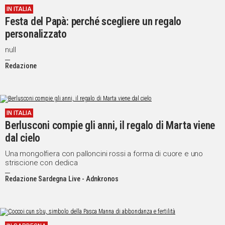
IN ITALIA
IN
Festa del Papà: perché scegliere un regalo
ITALIA
personalizzato
NEL
MONDO
null
SPORT
Redazione
EVENTI
STORIE
VIDEO
IN ITALIA
Berlusconi compie gli anni, il regalo di Marta viene
dal cielo
Vai
Una mongolfiera con palloncini rossi a forma di cuore e uno
striscione con dedica
Redazione Sardegna Live - Adnkronos
UNISCITI
AL CANALE
WHATSAPP