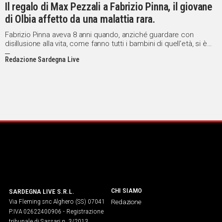
Il regalo di Max Pezzali a Fabrizio Pinna, il giovane
di Olbia affetto da una malattia rara.
Fabrizio Pinna aveva 8 anni quando, anziché guardare con
disillusione alla vita, come fanno tutti i bambini di quell'età, si è
ritrovato a fare i conti con la vita, a combatterla per
Redazione Sardegna Live
sopravviverle.
CHI SIAMO
SARDEGNA LIVE S.R.L.
Via Fleming snc Alghero (SS) 07041
Redazione
P.IVA 02622400906 - Registrazione
tribunale di Sassari n. 3/2013