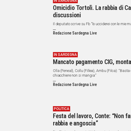
IN SARDEGNA
Omicidio Tortolì. La rabbia di C
discussioni
Il deputato scrive su Fb "lo ucciderei con le mie ma
Redazione Sardegna Live
IN SARDEGNA
Mancato pagamento CIG, monta la
Olla (Feneal), Collu (Fillea), Ambu (Filca): “Basta
chiacchiere non si mangia”
Redazione Sardegna Live
POLITICA
Festa del lavoro, Conte: “Non far
rabbia e angoscia”