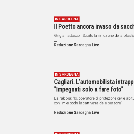
IN SARDEGNA
Il Poetto ancora invaso da sacche
Grig all'attacco: "Subito la rimozione della plas
Redazione Sardegna Live
IN SARDEGNA
Cagliari. L’automobilista intrap
"Impegnati solo a fare foto"
La rabbia: “Io, operatore di protezione civile abit
con i miei occhi la cattiveria delle persone”
Redazione Sardegna Live