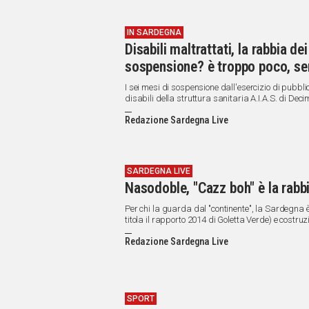
IN SARDEGNA
Disabili maltrattati, la rabbia de
sospensione? è troppo poco, se
I sei mesi di sospensione dall'esercizio di pubblico
disabili della struttura sanitaria A.I.A.S. di Dec
Redazione Sardegna Live
SARDEGNA LIVE
Nasodoble, "Cazz boh" è la rabb
Per chi la guarda dal "continente", la Sardegna 
titola il rapporto 2014 di Goletta Verde) e costruz
indolore.
Redazione Sardegna Live
SPORT