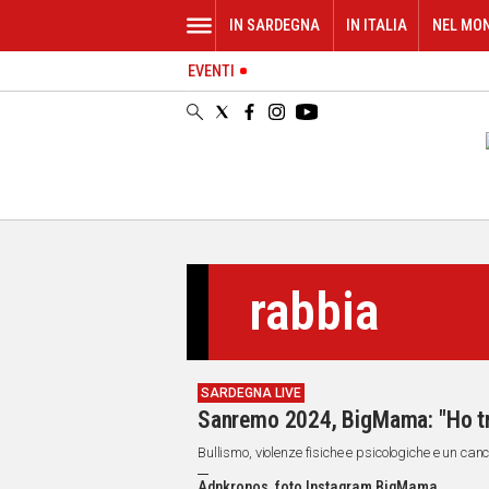
IN SARDEGNA
IN ITALIA
NEL MO
EVENTI
IN
SARDEGNA
CAGLIARI
SASSARI
NUORO
ORISTANO
SULCIS
GALLURA
rabbia
OGLIASTRA
MEDIO
CAMPIDANO
SARDEGNA LIVE
ALTRE
Sanremo 2024, BigMama: "Ho tra
NOTIZIE
Bullismo, violenze fisiche e psicologiche e un ca
POLITICA
Adnkronos, foto Instagram BigMama