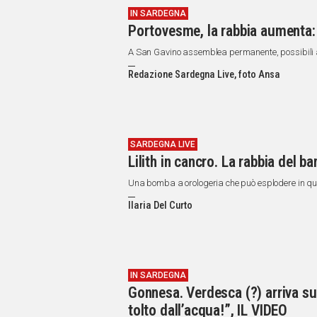
IN SARDEGNA
Portovesme, la rabbia aumenta: 
A San Gavino assemblea permanente, possibili al
Redazione Sardegna Live, foto Ansa
SARDEGNA LIVE
Lilith in cancro. La rabbia del b
Una bomba a orologeria che può esplodere in qua
Ilaria Del Curto
IN SARDEGNA
Gonnesa. Verdesca (?) arriva sull
tolto dall’acqua!”, IL VIDEO