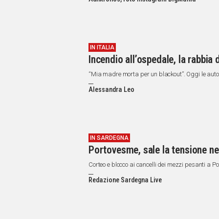
IN
ITALIA
NEL
MONDO
SPORT
IN ITALIA
Incendio all’ospedale, la rabbia d
EVENTI
STORIE
“Mia madre morta per un blackout”. Oggi le auto
Alessandra Leo
VIDEO
Vai
IN SARDEGNA
Portovesme, sale la tensione ne
UNISCITI
Corteo e blocco ai cancelli dei mezzi pesanti a P
AL CANALE
Redazione Sardegna Live
WHATSAPP
Social