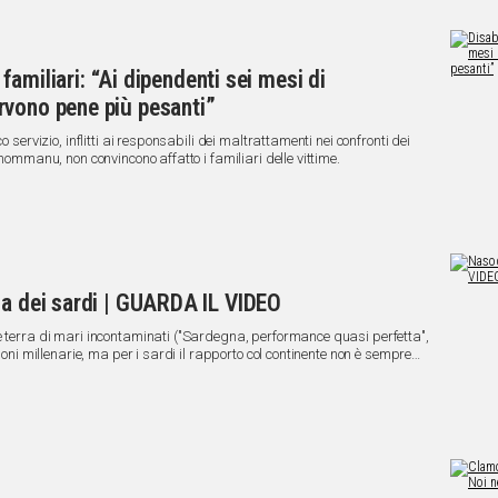
i familiari: “Ai dipendenti sei mesi di
rvono pene più pesanti”
 servizio, inflitti ai responsabili dei maltrattamenti nei confronti dei
imommanu, non convincono affatto i familiari delle vittime.
ia dei sardi | GUARDA IL VIDEO
è terra di mari incontaminati ("Sardegna, performance quasi perfetta",
ioni millenarie, ma per i sardi il rapporto col continente non è sempre