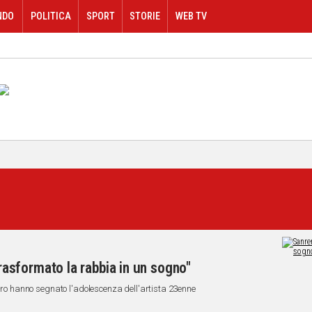
NDO
POLITICA
SPORT
STORIE
WEB TV
sformato la rabbia in un sogno"
ncro hanno segnato l'adolescenza dell'artista 23enne