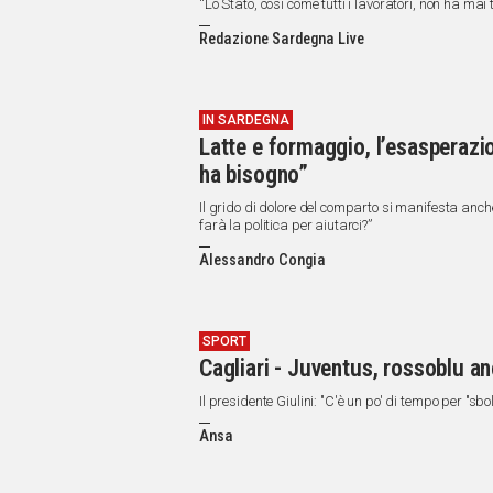
“Lo Stato, così come tutti i lavoratori, non ha m
Redazione Sardegna Live
IN SARDEGNA
Latte e formaggio, l’esasperazio
ha bisogno”
Il grido di dolore del comparto si manifesta anche
farà la politica per aiutarci?”
Alessandro Congia
SPORT
Cagliari - Juventus, rossoblu an
Il presidente Giulini: "C'è un po' di tempo per "sbol
Ansa