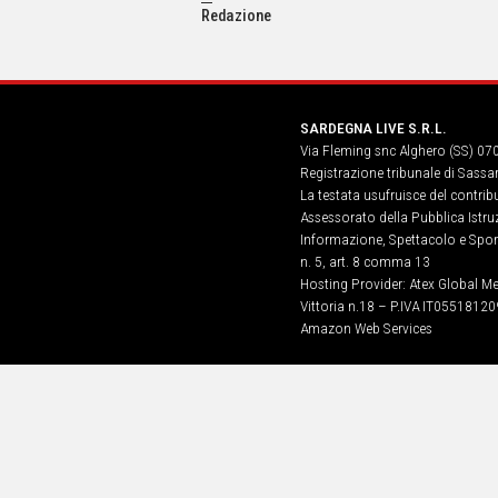
IN
Redazione
ITALIA
NEL
MONDO
SPORT
SARDEGNA LIVE S.R.L.
EVENTI
Via Fleming snc Alghero (SS) 07
STORIE
Registrazione tribunale di Sassa
La testata usufruisce del contri
VIDEO
Assessorato della Pubblica Istruz
Informazione, Spettacolo e Sport
n. 5, art. 8 comma 13
Vai
Hosting Provider: Atex Global Me
Vittoria n.18 – P.IVA IT05518120
Amazon Web Services
UNISCITI
AL CANALE
WHATSAPP
Social