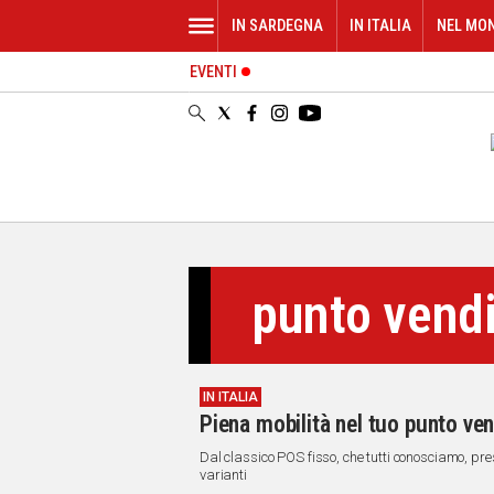
IN SARDEGNA
IN ITALIA
NEL MO
EVENTI
IN
SARDEGNA
CAGLIARI
SASSARI
NUORO
ORISTANO
SULCIS
GALLURA
punto vend
OGLIASTRA
MEDIO
CAMPIDANO
IN ITALIA
ALTRE
Piena mobilità nel tuo punto ven
NOTIZIE
Dal classico POS fisso, che tutti conosciamo, pre
POLITICA
varianti