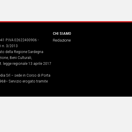
CHI SIAMO
041 P.IVA 02622400906 -
Redazione
ri n. 3/2013
buto della Regione Sardegna
ione, Beni Culturali,
. legge regionale 13 aprile 2017
dia Srl – sede in Corso di Porta
968​– Servizio erogato tramite