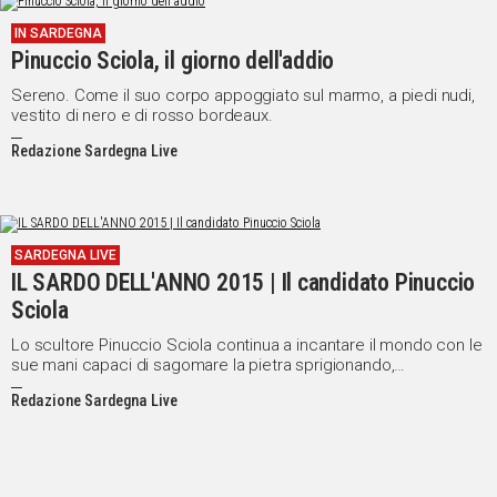
IN
IN SARDEGNA
ITALIA
Pinuccio Sciola, il giorno dell'addio
NEL
Sereno. Come il suo corpo appoggiato sul marmo, a piedi nudi,
MONDO
vestito di nero e di rosso bordeaux.
SPORT
Redazione Sardegna Live
EVENTI
STORIE
VIDEO
SARDEGNA LIVE
IL SARDO DELL'ANNO 2015 | Il candidato Pinuccio
Sciola
Vai
Lo scultore Pinuccio Sciola continua a incantare il mondo con le
sue mani capaci di sagomare la pietra sprigionando,
incredibilmete, tutta la vita in essa contenuta.
UNISCITI
Redazione Sardegna Live
AL CANALE
WHATSAPP