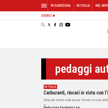
IN SARDEGNA
IN ITALIA
NEL MO
EVENTI
IN
SARDEGNA
CAGLIARI
SASSARI
NUORO
ORISTANO
SULCIS
GALLURA
pedaggi aut
OGLIASTRA
MEDIO
CAMPIDANO
IN ITALIA
ALTRE
Carburanti, rincari in vista con l
NOTIZIE
Stop allo sconto sulle accise. Rincari in vista an
POLITICA
Redazione Sardegna Live