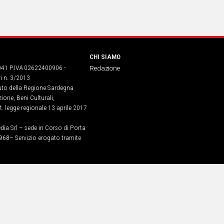
CHI SIAMO
041 P.IVA 02622400906 -
Redazione
ri n. 3/2013
buto della Regione Sardegna
ione, Beni Culturali,
. legge regionale 13 aprile 2017
dia Srl – sede in Corso di Porta
968​– Servizio erogato tramite