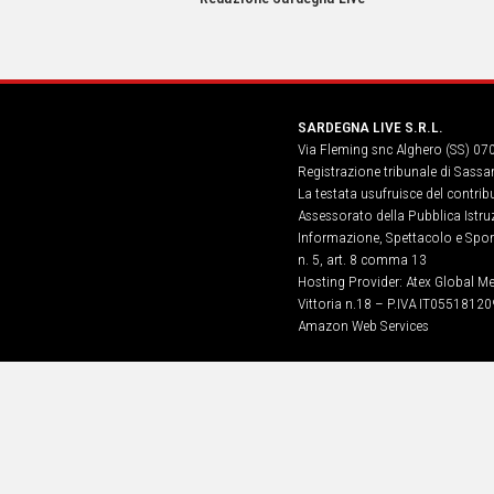
IN
ITALIA
NEL
MONDO
SPORT
SARDEGNA LIVE S.R.L.
EVENTI
Via Fleming snc Alghero (SS) 07
STORIE
Registrazione tribunale di Sassa
La testata usufruisce del contri
VIDEO
Assessorato della Pubblica Istruz
Informazione, Spettacolo e Sport
n. 5, art. 8 comma 13
Vai
Hosting Provider: Atex Global Me
Vittoria n.18 – P.IVA IT05518120
Amazon Web Services
UNISCITI
AL CANALE
WHATSAPP
Social