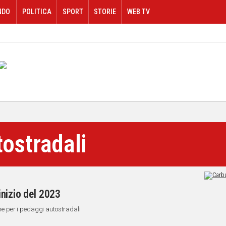
NDO
POLITICA
SPORT
STORIE
WEB TV
ostradali
’inizio del 2023
che per i pedaggi autostradali