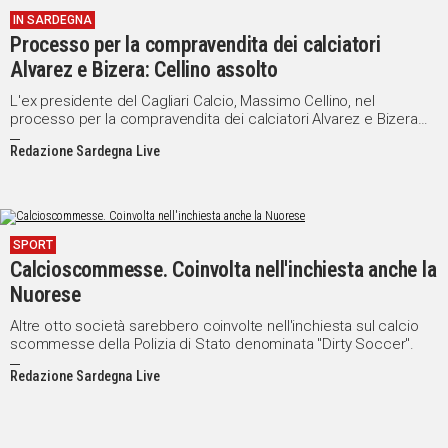
IN SARDEGNA
Social
Processo per la compravendita dei calciatori
Alvarez e Bizera: Cellino assolto
L'ex presidente del Cagliari Calcio, Massimo Cellino, nel
processo per la compravendita dei calciatori Alvarez e Bizera
nel quale era imputato per evasione fiscale, è stato assolto
Redazione Sardegna Live
perché il fatto non è più previsto come reato.
SPORT
Calcioscommesse. Coinvolta nell'inchiesta anche la
Nuorese
Altre otto società sarebbero coinvolte nell'inchiesta sul calcio
scommesse della Polizia di Stato denominata "Dirty Soccer".
Redazione Sardegna Live