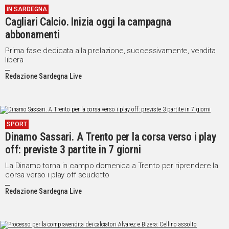
IN SARDEGNA
IN
Cagliari Calcio. Inizia oggi la campagna
ITALIA
abbonamenti
NEL
MONDO
Prima fase dedicata alla prelazione, successivamente, vendita
libera
SPORT
EVENTI
Redazione Sardegna Live
STORIE
VIDEO
SPORT
Dinamo Sassari. A Trento per la corsa verso i play
Vai
off: previste 3 partite in 7 giorni
La Dinamo torna in campo domenica a Trento per riprendere la
corsa verso i play off scudetto
UNISCITI
Redazione Sardegna Live
AL CANALE
WHATSAPP