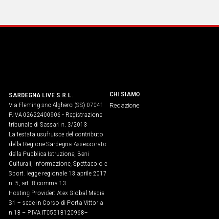
CHI SIAMO
SARDEGNA LIVE S.R.L.
Via Fleming snc Alghero (SS) 07041
Redazione
P.IVA 02622400906 - Registrazione
tribunale di Sassari n. 3/2013
La testata usufruisce del contributo
della Regione Sardegna Assessorato
della Pubblica Istruzione, Beni
Culturali, Informazione, Spettacolo e
Sport. legge regionale 13 aprile 2017
n. 5, art. 8 comma 13
Hosting Provider: Atex Global Media
Srl – sede in Corso di Porta Vittoria
n.18 – P.IVA IT05518120968​–