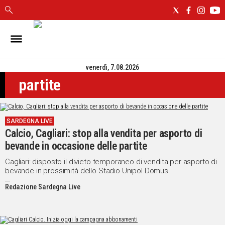
IN
SARDEGNA
venerdì, 7.08.2026
CAGLIARI
partite
SASSARI
NUORO
ORISTANO
SARDEGNA LIVE
SULCIS
Calcio, Cagliari: stop alla vendita per asporto di
GALLURA
bevande in occasione delle partite
OGLIASTRA
MEDIO
Cagliari: disposto il divieto temporaneo di vendita per asporto di
bevande in prossimità dello Stadio Unipol Domus
CAMPIDANO
Redazione Sardegna Live
ALTRE
NOTIZIE
POLITICA