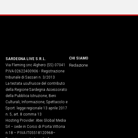
IN
ITALIA
NEL
MONDO
SPORT
EVENTI
STORIE
CHI SIAMO
SARDEGNA LIVE S.R.L.
Via Fleming snc Alghero (SS) 07041
Redazione
VIDEO
P.IVA 02622400906 - Registrazione
tribunale di Sassari n. 3/2013
La testata usufruisce del contributo
Vai
della Regione Sardegna Assessorato
della Pubblica Istruzione, Beni
Culturali, Informazione, Spettacolo e
Sport. legge regionale 13 aprile 2017
UNISCITI
n. 5, art. 8 comma 13
Hosting Provider: Atex Global Media
AL CANALE
Srl – sede in Corso di Porta Vittoria
WHATSAPP
n.18 – P.IVA IT05518120968​–