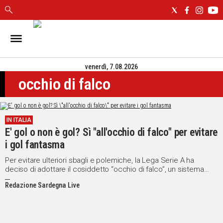
IN
SARDEGNA
venerdì, 7.08.2026
CAGLIARI
occhio di falco
SASSARI
NUORO
ORISTANO
IN ITALIA
SULCIS
E' gol o non è gol? Sì "all'occhio di falco" per evitare
GALLURA
i gol fantasma
OGLIASTRA
MEDIO
Per evitare ulteriori sbagli e polemiche, la Lega Serie A ha
deciso di adottare il cosiddetto “occhio di falco”, un sistema
CAMPIDANO
che si fonda sul posizionamento di una telecamera sulla linea di
Redazione Sardegna Live
porta.
ALTRE
NOTIZIE
POLITICA