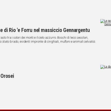
Soprintendenza Archeologica della Sardegna.
te di Rio 'e Forru nel massiccio Gennargentu
o tra i colori dei monti e il cielo azzurro. Boschi di lecci secolari,
stato brado, evidenti impronte di cinghiali, mufloni e animali selvatici.
i Orosei