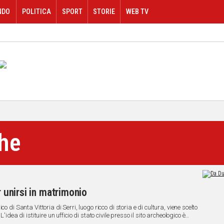
NDO
POLITICA
SPORT
STORIE
WEB TV
che
r unirsi in matrimonio
 di Santa Vittoria di Serri, luogo ricco di storia e di cultura, viene scelto
idea di istituire un ufficio di stato civile presso il sito archeologico è
r incrementare la valorizzazione del patrimonio culturale attraverso