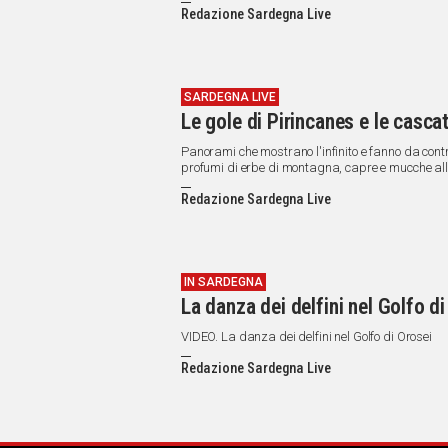
IN
Redazione Sardegna Live
nuove iniziative, con il parere favorevole della 
ITALIA
NEL
MONDO
SPORT
SARDEGNA LIVE
Le gole di Pirincanes e le casca
EVENTI
STORIE
Panorami che mostrano l'infinito e fanno da contrast
profumi di erbe di montagna, capre e mucche allo 
VIDEO
Redazione Sardegna Live
Vai
IN SARDEGNA
La danza dei delfini nel Golfo d
UNISCITI
VIDEO. La danza dei delfini nel Golfo di Orosei
AL CANALE
Redazione Sardegna Live
WHATSAPP
Social