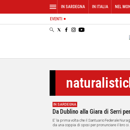
IN SARDEGNA
IN ITALIA
NEL MO
EVENTI
IN
SARDEGNA
CAGLIARI
SASSARI
NUORO
ORISTANO
SULCIS
GALLURA
naturalisti
OGLIASTRA
MEDIO
CAMPIDANO
IN SARDEGNA
ALTRE
Da Dublino alla Giara di Serri pe
NOTIZIE
E' la prima volta che il Santuario Federale Nuragico
POLITICA
da una coppia di sposi per pronunciare il loro si. L'
stata lanciata dall'Amministrazione comunale pe