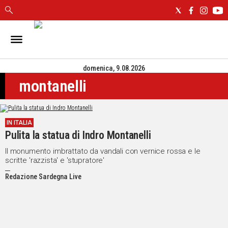
IN
SARDEGNA
domenica, 9.08.2026
CAGLIARI
montanelli
SASSARI
NUORO
ORISTANO
IN ITALIA
SULCIS
Pulita la statua di Indro Montanelli
GALLURA
OGLIASTRA
Il monumento imbrattato da vandali con vernice rossa e le
scritte 'razzista' e 'stupratore'
MEDIO
CAMPIDANO
Redazione Sardegna Live
ALTRE
NOTIZIE
POLITICA