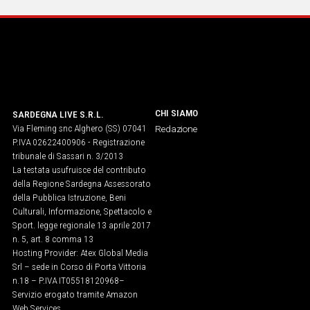
IN
ITALIA
NEL
MONDO
SPORT
EVENTI
CHI SIAMO
SARDEGNA LIVE S.R.L.
STORIE
Via Fleming snc Alghero (SS) 07041
Redazione
P.IVA 02622400906 - Registrazione
VIDEO
tribunale di Sassari n. 3/2013
La testata usufruisce del contributo
della Regione Sardegna Assessorato
della Pubblica Istruzione, Beni
Vai
Culturali, Informazione, Spettacolo e
Sport. legge regionale 13 aprile 2017
n. 5, art. 8 comma 13
UNISCITI
Hosting Provider: Atex Global Media
Srl – sede in Corso di Porta Vittoria
AL CANALE
n.18 – P.IVA IT05518120968​–
WHATSAPP
Servizio erogato tramite Amazon
Web Services