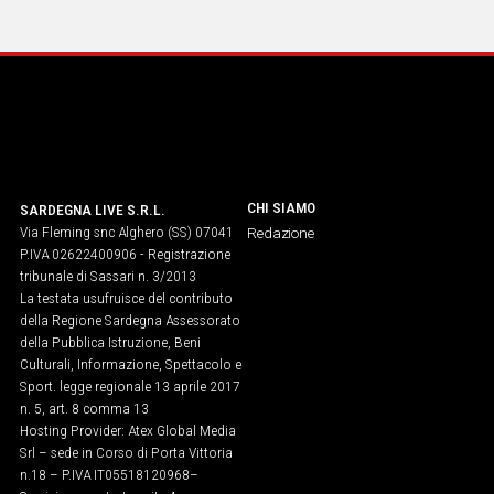
IN
ITALIA
NEL
MONDO
SPORT
EVENTI
STORIE
CHI SIAMO
SARDEGNA LIVE S.R.L.
Via Fleming snc Alghero (SS) 07041
Redazione
VIDEO
P.IVA 02622400906 - Registrazione
tribunale di Sassari n. 3/2013
La testata usufruisce del contributo
Vai
della Regione Sardegna Assessorato
della Pubblica Istruzione, Beni
Culturali, Informazione, Spettacolo e
Sport. legge regionale 13 aprile 2017
UNISCITI
n. 5, art. 8 comma 13
Hosting Provider: Atex Global Media
AL CANALE
Srl – sede in Corso di Porta Vittoria
WHATSAPP
n.18 – P.IVA IT05518120968​–