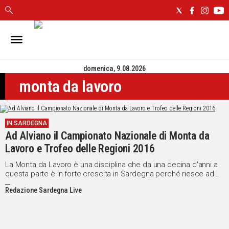
IN
SARDEGNA
domenica, 9.08.2026
CAGLIARI
monta da lavoro
SASSARI
NUORO
ORISTANO
IN SARDEGNA
SULCIS
Ad Alviano il Campionato Nazionale di Monta da
GALLURA
Lavoro e Trofeo delle Regioni 2016
OGLIASTRA
MEDIO
La Monta da Lavoro è una disciplina che da una decina d'anni a
questa parte è in forte crescita in Sardegna perché riesce ad
CAMPIDANO
accomunare il modo tradizionale sardo di andare a cavallo con
Redazione Sardegna Live
la vera equitazione che valorizza il cavallo anglo-arabo sardo,
molto adatto a questa disciplina.
ALTRE
NOTIZIE
POLITICA