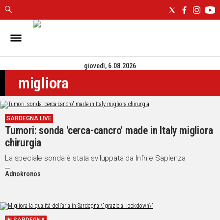
IN
SARDEGNA
giovedì, 6.08.2026
CAGLIARI
migliora
SASSARI
NUORO
ORISTANO
SARDEGNA LIVE
SULCIS
Tumori: sonda 'cerca-cancro' made in Italy migliora
GALLURA
chirurgia
OGLIASTRA
MEDIO
La speciale sonda è stata sviluppata da Infn e Sapienza
CAMPIDANO
Adnokronos
ALTRE
NOTIZIE
POLITICA