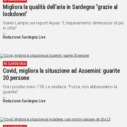
IN SARDEGNA
Migliora la qualità dell’aria in Sardegna "grazie al
IN
ITALIA
lockdown"
NEL
Gianni Lampis sul report Arpas: “L’inquinamento diminuisce di più
MONDO
in città”
SPORT
Redazione Sardegna Live
EVENTI
STORIE
VIDEO
IN SARDEGNA
Covid, migliora la situazione ad Assemini: guarite
30 persone
Vai
Ora i positivi sono 118. La sindaca: "Forza, non abbassiamo la
guardia"
Redazione Sardegna Live
UNISCITI
AL CANALE
WHATSAPP