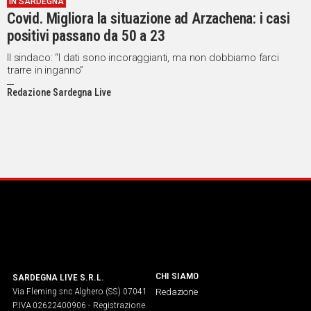
IN SARDEGNA
Covid. Migliora la situazione ad Arzachena: i casi
Social
positivi passano da 50 a 23
Il sindaco: “I dati sono incoraggianti, ma non dobbiamo farci
trarre in inganno”
Redazione Sardegna Live
CHI SIAMO
SARDEGNA LIVE S.R.L.
Via Fleming snc Alghero (SS) 07041
Redazione
P.IVA 02622400906 - Registrazione