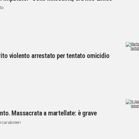
tto
ito violento arrestato per tentato omicidio
ento. Massacrata a martellate: è grave
i carabinieri