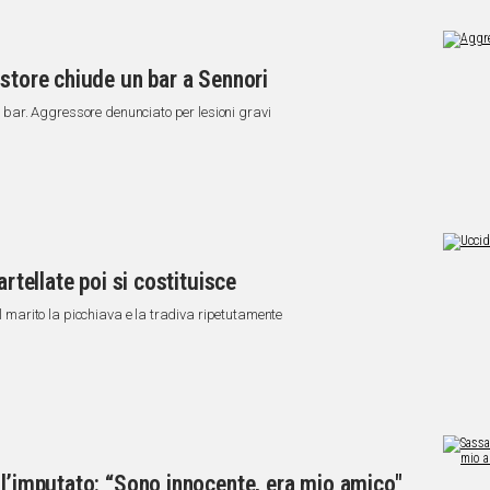
estore chiude un bar a Sennori
el bar. Aggressore denunciato per lesioni gravi
artellate poi si costituisce
il marito la picchiava e la tradiva ripetutamente
 l’imputato: “Sono innocente, era mio amico"