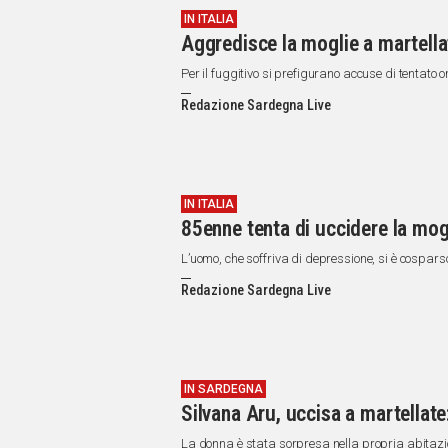
IN ITALIA
Aggredisce la moglie a martellat
Per il fuggitivo si prefigurano accuse di tentato 
Redazione Sardegna Live
IN ITALIA
85enne tenta di uccidere la mogli
L’uomo, che soffriva di depressione, si è cospars
Redazione Sardegna Live
IN SARDEGNA
Silvana Aru, uccisa a martellate
La donna è stata sorpresa nella propria abitaz