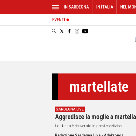
IN SARDEGNA
IN ITALIA
NEL MO
EVENTI
IN
SARDEGNA
CAGLIARI
SASSARI
NUORO
ORISTANO
SULCIS
GALLURA
martellate
OGLIASTRA
MEDIO
CAMPIDANO
SARDEGNA LIVE
ALTRE
Aggredisce la moglie a martell
NOTIZIE
La donna è ricoverata in gravi condizioni
POLITICA
Redazione Sardegna Live - Adnkronos