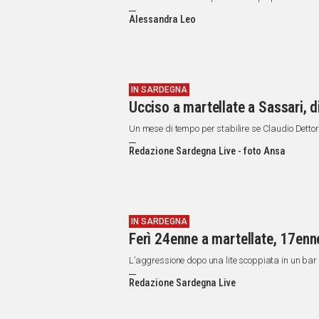
Alessandra Leo
IN SARDEGNA
Ucciso a martellate a Sassari, di
Un mese di tempo per stabilire se Claudio Dettori
Redazione Sardegna Live - foto Ansa
IN SARDEGNA
Ferì 24enne a martellate, 17enne
L’aggressione dopo una lite scoppiata in un bar 
Redazione Sardegna Live