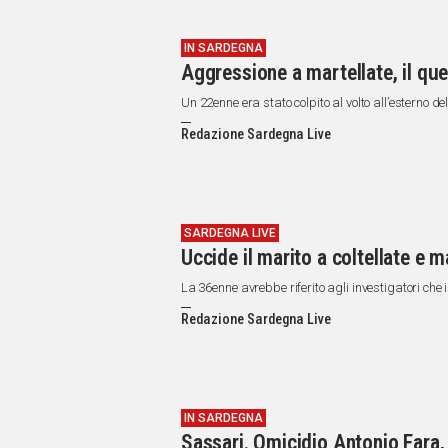
IN SARDEGNA
Aggressione a martellate, il qu
Un 22enne era stato colpito al volto all’esterno d
Redazione Sardegna Live
SARDEGNA LIVE
Uccide il marito a coltellate e m
La 36enne avrebbe riferito agli investigatori che 
Redazione Sardegna Live
IN SARDEGNA
Sassari. Omicidio Antonio Fara,