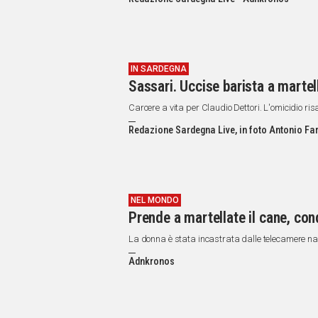
IN
ITALIA
NEL
MONDO
SPORT
IN SARDEGNA
Sassari. Uccise barista a marte
EVENTI
STORIE
Carcere a vita per Claudio Dettori. L'omicidio ris
Redazione Sardegna Live, in foto Antonio Fa
VIDEO
Vai
NEL MONDO
Prende a martellate il cane, con
UNISCITI
La donna è stata incastrata dalle telecamere n
AL CANALE
Adnkronos
WHATSAPP
Social