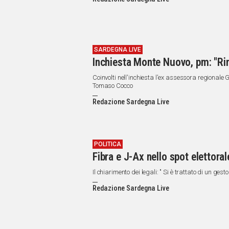
IN
ITALIA
NEL
MONDO
SPORT
SARDEGNA LIVE
Inchiesta Monte Nuovo, pm: "Rin
EVENTI
STORIE
Coinvolti nell'inchiesta l'ex assessora regionale G
Tomaso Cocco
VIDEO
Redazione Sardegna Live
Vai
POLITICA
Fibra e J-Ax nello spot elettora
UNISCITI
Il chiarimento dei legali: " Si è trattato di un gest
AL CANALE
Redazione Sardegna Live
WHATSAPP
Social