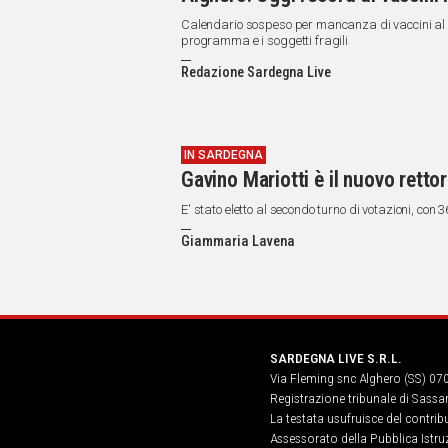
Calendario sospeso per mancanza di vaccini al Ma
programma e i soggetti fragili
Redazione Sardegna Live
IN SARDEGNA
Gavino Mariotti è il nuovo rettor
E' stato eletto al secondo turno di votazioni, con 3
Giammaria Lavena
SARDEGNA LIVE S.R.L.
Via Fleming snc Alghero (SS) 07
Registrazione tribunale di Sassa
La testata usufruisce del contri
Assessorato della Pubblica Istruz