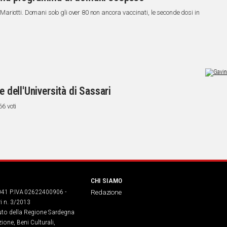
riotti. Domani solo gli over 80 non ancora vaccinati, le seconde dosi in
e dell'Università di Sassari
66 voti
CHI SIAMO
041 P.IVA 02622400906 -
Redazione
ri n. 3/2013
buto della Regione Sardegna
ione, Beni Culturali,