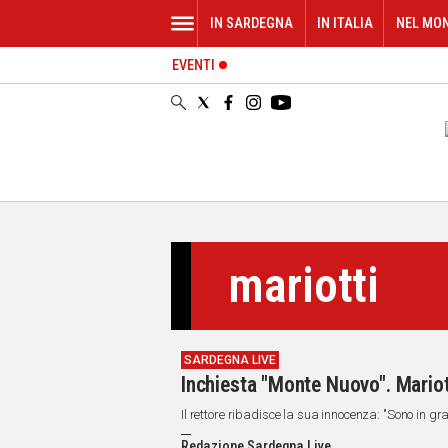
IN SARDEGNA
IN ITALIA
NEL MO
EVENTI
IN
SARDEGNA
CAGLIARI
SASSARI
NUORO
ORISTANO
SULCIS
GALLURA
mariotti
OGLIASTRA
MEDIO
CAMPIDANO
SARDEGNA LIVE
ALTRE
Inchiesta "Monte Nuovo". Mariott
NOTIZIE
Il rettore ribadisce la sua innocenza: "Sono in 
POLITICA
Redazione Sardegna Live