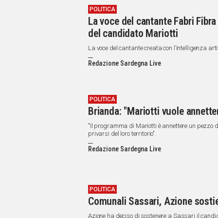
POLITICA
La voce del cantante Fabri Fibra 
del candidato Mariotti
La voce del cantante creata con l’intelligenza arti
Redazione Sardegna Live
POLITICA
Brianda: "Mariotti vuole annett
"Il programma di Mariotti è annettere un pezzo de
privarsi del loro territorio".
Redazione Sardegna Live
POLITICA
Comunali Sassari, Azione sostie
Azione ha deciso di sostenere a Sassari il candid