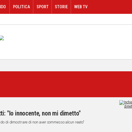
NDO
POLITICA
SPORT
STORIE
WEB TV
i: "Io innocente, non mi dimetto"
grado di dimostrare di non aver commesso alcun reato"