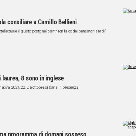
sala consiliare a Camillo Bellieni
tellettuale il giusto posto nel pantheon laico dei pensatori sardi"
i laurea, 8 sono in inglese
mativa 2021/22. Da ottobre si torna in presenza
ni ma programma di domani sospeso