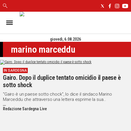
IN
SARDEGNA
giovedì, 6.08.2026
CAGLIARI
marino marceddu
SASSARI
NUORO
ORISTANO
IN SARDEGNA
SULCIS
Gairo. Dopo il duplice tentato omicidio il paese è
GALLURA
sotto shock
OGLIASTRA
MEDIO
"Gairo è un paese sotto chock", lo dice il sindaco Marino
Marceddu che attraverso una lettera esprime la sua
CAMPIDANO
preoccupazione per questa nuova ondata di sangue
Redazione Sardegna Live
ALTRE
NOTIZIE
POLITICA