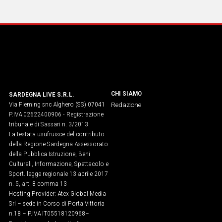
IN
ITALIA
NEL
MONDO
SPORT
EVENTI
STORIE
CHI SIAMO
SARDEGNA LIVE S.R.L.
Via Fleming snc Alghero (SS) 07041
Redazione
VIDEO
P.IVA 02622400906 - Registrazione
tribunale di Sassari n. 3/2013
La testata usufruisce del contributo
Vai
della Regione Sardegna Assessorato
della Pubblica Istruzione, Beni
Culturali, Informazione, Spettacolo e
Sport. legge regionale 13 aprile 2017
UNISCITI
n. 5, art. 8 comma 13
Hosting Provider: Atex Global Media
AL CANALE
Srl – sede in Corso di Porta Vittoria
WHATSAPP
n.18 – P.IVA IT05518120968​–