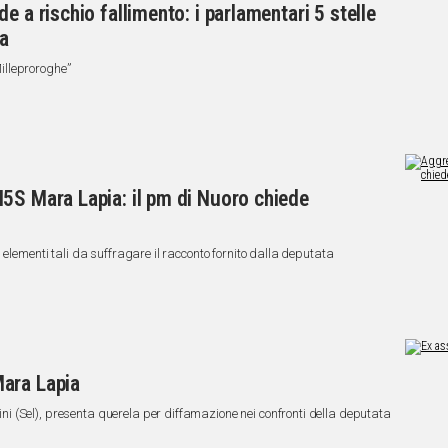
e a rischio fallimento: i parlamentari 5 stelle
za
illeproroghe”
5S Mara Lapia: il pm di Nuoro chiede
 elementi tali da suffragare il racconto fornito dalla deputata
ara Lapia
 (Sel), presenta querela per diffamazione nei confronti della deputata