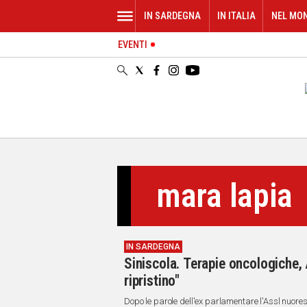
IN SARDEGNA
IN ITALIA
NEL MO
EVENTI
IN
SARDEGNA
CAGLIARI
SASSARI
NUORO
ORISTANO
SULCIS
GALLURA
mara lapia
OGLIASTRA
MEDIO
CAMPIDANO
IN SARDEGNA
ALTRE
Siniscola. Terapie oncologiche, 
NOTIZIE
ripristino"
POLITICA
Dopo le parole dell'ex parlamentare l'Assl nuorese 