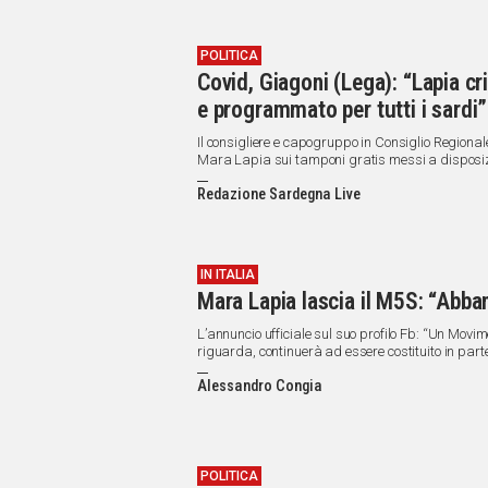
POLITICA
Covid, Giagoni (Lega): “Lapia cri
e programmato per tutti i sardi”
Il consigliere e capogruppo in Consiglio Regionale
Mara Lapia sui tamponi gratis messi a disposizion
Redazione Sardegna Live
IN ITALIA
Mara Lapia lascia il M5S: “Abba
L’annuncio ufficiale sul suo profilo Fb: “Un Movim
riguarda, continuerà ad essere costituito in part
scranno”
Alessandro Congia
POLITICA