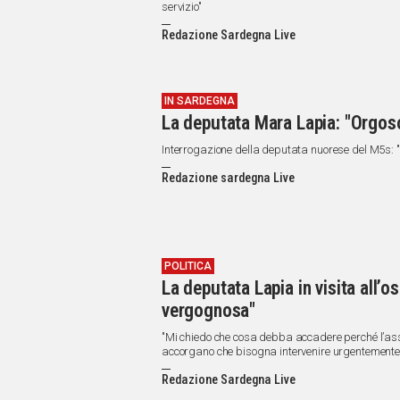
IN
servizio"
ITALIA
Redazione Sardegna Live
NEL
MONDO
SPORT
IN SARDEGNA
EVENTI
La deputata Mara Lapia: "Orgoso
STORIE
Interrogazione della deputata nuorese del M5s: "
VIDEO
Redazione sardegna Live
Vai
POLITICA
La deputata Lapia in visita all’
UNISCITI
vergognosa"
AL CANALE
"Mi chiedo che cosa debba accadere perché l’asse
WHATSAPP
accorgano che bisogna intervenire urgentemente
Redazione Sardegna Live
Social