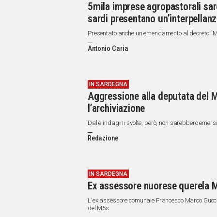
5mila imprese agropastorali sard
sardi presentano un’interpellan
Presentato anche un emendamento al decreto “M
Antonio Caria
IN SARDEGNA
Aggressione alla deputata del M
l’archiviazione
Dalle indagini svolte, però, non sarebbero emersi
Redazione
IN SARDEGNA
Ex assessore nuorese querela M
L'ex assessore comunale Francesco Marco Guccini
del M5s