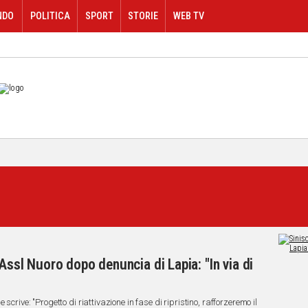
NDO
POLITICA
SPORT
STORIE
WEB TV
Assl Nuoro dopo denuncia di Lapia: "In via di
scrive: "Progetto di riattivazione in fase di ripristino, rafforzeremo il