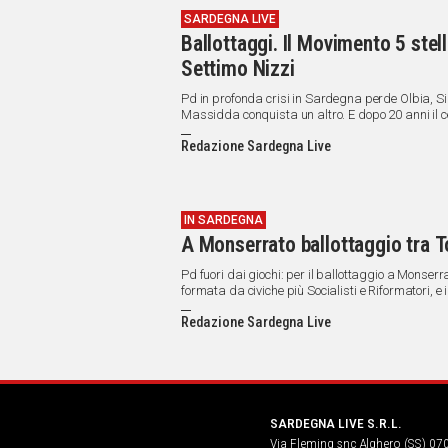
SARDEGNA LIVE
Ballottaggi. Il Movimento 5 stel
Settimo Nizzi
Pd in profonda crisi in Sardegna perde Olbia, Si
Massidda conquista un altro. E dopo 20 anni il c
Redazione Sardegna Live
IN SARDEGNA
A Monserrato ballottaggio tra 
Pd fuori dai giochi: per il ballottaggio a Monser
formata da civiche più Socialisti e Riformatori, e
Vacca. Voto molto frammentato.
Redazione Sardegna Live
SARDEGNA LIVE S.R.L.
Via Fleming snc Alghero (SS) 07