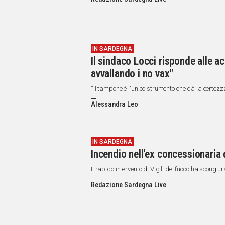
IN
ITALIA
NEL
MONDO
SPORT
IN SARDEGNA
Il sindaco Locci risponde alle a
EVENTI
avvallando i no vax"
STORIE
“Il tampone è l'unico strumento che dà la certezza
VIDEO
Alessandra Leo
Vai
IN SARDEGNA
Incendio nell'ex concessionaria 
UNISCITI
Il rapido intervento di Vigili del fuoco ha scongiur
AL CANALE
Redazione Sardegna Live
WHATSAPP
Social