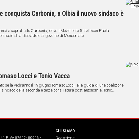
le conquista Carbonia, a Olbia il nuovo sindaco è
nnai e soprattutto Carbonia, dove il Movimento 5 stelle con Paola
entrosinistra dice addio al governo di Monserrato.
Tomaso Locci e Tonio Vacca
rato se la vedranno il 19 giugno Tomaso Locci, alla guida di una coalizione
 il sindaco della seconda e terza consiliatura post autonomia, Tonio
CHI SIAMO
041 P.IVA 02622400906 -
Redazione