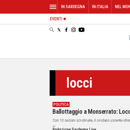
IN SARDEGNA
IN ITALIA
NEL MO
EVENTI
IN
SARDEGNA
CAGLIARI
SASSARI
NUORO
ORISTANO
SULCIS
GALLURA
locci
OGLIASTRA
MEDIO
CAMPIDANO
POLITICA
ALTRE
Ballottaggio a Monserrato: Locc
NOTIZIE
Con 10 sezioni scrutinate, il sindaco uscente oltre
POLITICA
Redazione Sardegna Live