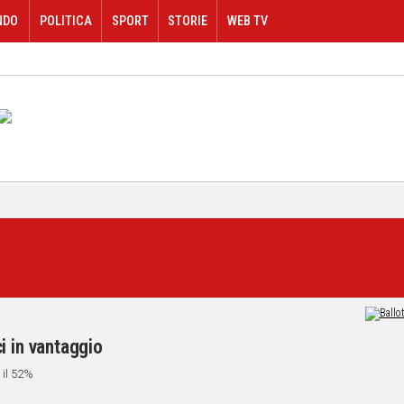
NDO
POLITICA
SPORT
STORIE
WEB TV
i in vantaggio
 il 52%