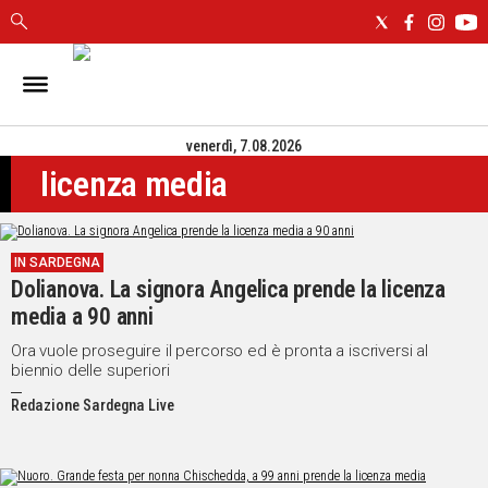
IN
SARDEGNA
venerdì, 7.08.2026
CAGLIARI
licenza media
SASSARI
NUORO
ORISTANO
IN SARDEGNA
SULCIS
Dolianova. La signora Angelica prende la licenza
GALLURA
media a 90 anni
OGLIASTRA
MEDIO
Ora vuole proseguire il percorso ed è pronta a iscriversi al
biennio delle superiori
CAMPIDANO
Redazione Sardegna Live
ALTRE
NOTIZIE
POLITICA