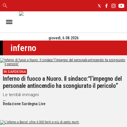
IN
SARDEGNA
giovedì, 6.08.2026
CAGLIARI
inferno
SASSARI
NUORO
ORISTANO
SULCIS
IN SARDEGNA
GALLURA
Inferno di fuoco a Nuoro. Il sindaco:“l’impegno del
OGLIASTRA
personale antincendio ha scongiurato il pericolo”
MEDIO
Le terribili immagini
CAMPIDANO
Redazione Sardegna Live
ALTRE
NOTIZIE
POLITICA