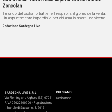
Zoncolan
Il mondo del ciclismo trattiene il respiro. E' il giorno della verità.
Un appuntamento imperdibile per chi ama lo sport, una vicenda
a sè stante rispetto a quanto fino ad oggi accaduto sulle strade
Redazione Sardegna Live
del Giro. Il 'Kaiser', il 'Mostro', sono tanti i soprannomi che il
Monte Zoncolan ha ispirato in questi anni ai tifosi e, figurarsi, ai
corridori che su quelle rampe vertiginose hanno sentito le
gambe scoppiare e il sangue bollire nello sforzo immane che
richiede l'impresa di arrampicarsi oltre le nuvole.
CHI SIAMO
SARDEGNA LIVE S.R.L.
Via Fleming snc Alghero (SS) 07041
Redazione
P.IVA 02622400906 - Registrazione
tribunale di Sassari n. 3/2013