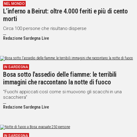
NEL MONDO
IN
L’inferno a Beirut: oltre 4.000 feriti e più di cento
ITALIA
morti
NEL
MONDO
Circa 100 persone che risultano disperse
SPORT
Redazione Sardegna Live
EVENTI
STORIE
IN SARDEGNA
VIDEO
Bosa sotto l'assedio delle fiamme: le terribili
immagini che raccontano la notte di fuoco
Vai
"Fuochi appiccati così come si muovono gli scacchi in una
scacchiera"
Redazione Sardegna Live
UNISCITI
AL CANALE
WHATSAPP
IN SARDEGNA