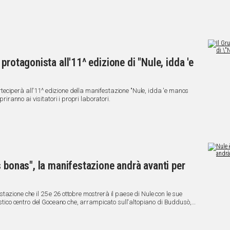
protagonista all'11^ edizione di "Nule, idda 'e
eciperà all'11^ edizione della manifestazione "Nule, idda 'e manos
priranno ai visitatori i propri laboratori.
s bonas", la manifestazione andrà avanti per
azione che il 25 e 26 ottobre mostrerà il paese di Nule con le sue
ristico centro del Goceano che, arrampicato sull'altopiano di Buddusò,