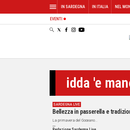
IN SARDEGNA
IN ITALIA
NEL MO
EVENTI
IN
SARDEGNA
CAGLIARI
SASSARI
NUORO
ORISTANO
SULCIS
GALLURA
idda 'e ma
OGLIASTRA
MEDIO
CAMPIDANO
SARDEGNA LIVE
ALTRE
Bellezza in passerella e tradizi
NOTIZIE
La primavera del Goceano...
POLITICA
Redazione Sardegna Live