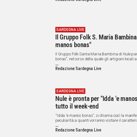
IN
ITALIA
NEL
MONDO
SPORT
SARDEGNA LIVE
Il Gruppo Folk S. Maria Bambina 
EVENTI
manos bonas"
STORIE
Il Gruppo Folk Santa Maria Bambina di Nule part
VIDEO
bonas", nel corso della quale gli artigiani locali a
Redazione Sardegna Live
Vai
SARDEGNA LIVE
Nule è pronta per "Idda 'e mano
UNISCITI
tutto il week-end
AL CANALE
“Idda 'e manos bonas”, si chiama così la manifest
WHATSAPP
peculiarità a quanti vorranno visitare il caratte
domina l'alta valle del Tirso.
Redazione Sardegna Live
Social