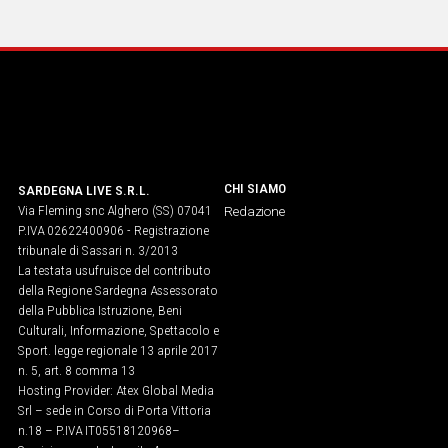
IN
ITALIA
NEL
MONDO
SPORT
EVENTI
STORIE
CHI SIAMO
SARDEGNA LIVE S.R.L.
Via Fleming snc Alghero (SS) 07041
Redazione
VIDEO
P.IVA 02622400906 - Registrazione
tribunale di Sassari n. 3/2013
La testata usufruisce del contributo
Vai
della Regione Sardegna Assessorato
della Pubblica Istruzione, Beni
Culturali, Informazione, Spettacolo e
Sport. legge regionale 13 aprile 2017
UNISCITI
n. 5, art. 8 comma 13
Hosting Provider: Atex Global Media
AL CANALE
Srl – sede in Corso di Porta Vittoria
WHATSAPP
n.18 – P.IVA IT05518120968​–