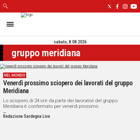
IN
SARDEGNA
sabato, 8.08.2026
CAGLIARI
gruppo meridiana
SASSARI
NUORO
ORISTANO
NEL MONDO
SULCIS
Venerdì prossimo sciopero dei lavorati del gruppo
GALLURA
Meridiana
OGLIASTRA
MEDIO
Lo sciopero di 24 ore da parte dei lavoratori del gruppo
Meridiana è confermato per venerdì prossimo.
CAMPIDANO
Redazione Sardegna Live
ALTRE
NOTIZIE
POLITICA