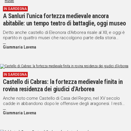
IN
IN SARDEGNA
ITALIA
A Sanluri l'unica fortezza medievale ancora
NEL
abitabile: un tempo teatro di battaglie, oggi museo
MONDO
Detto anche castello di Eleonora d'Arborea risale al XII, e oggi è
SPORT
ripartito in quattro musei che raccolgono parte della storia
EVENTI
isolana
Giammaria Lavena
STORIE
VIDEO
IN SARDEGNA
Castello di Cabras: la fortezza medievale finita in
Vai
rovina residenza dei giudici d'Arborea
Anche noto come Castello di Casa del Regno, nel XV secolo
cadde in abbandono dopo le offensive degli aragonesi. I resti
UNISCITI
vennero utilizzati cinque secoli più tardi per la costruzione della
Giammaria Lavena
chiesa di Santa Maria
AL CANALE
WHATSAPP