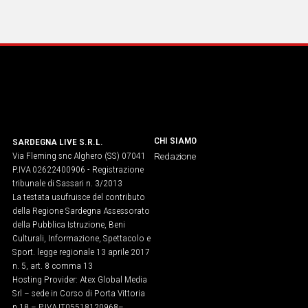
CHI SIAMO
SARDEGNA LIVE S.R.L.
Via Fleming snc Alghero (SS) 07041
Redazione
P.IVA 02622400906 - Registrazione
tribunale di Sassari n. 3/2013
La testata usufruisce del contributo
della Regione Sardegna Assessorato
della Pubblica Istruzione, Beni
Culturali, Informazione, Spettacolo e
Sport. legge regionale 13 aprile 2017
n. 5, art. 8 comma 13
Hosting Provider: Atex Global Media
Srl – sede in Corso di Porta Vittoria
n.18 – P.IVA IT05518120968​–