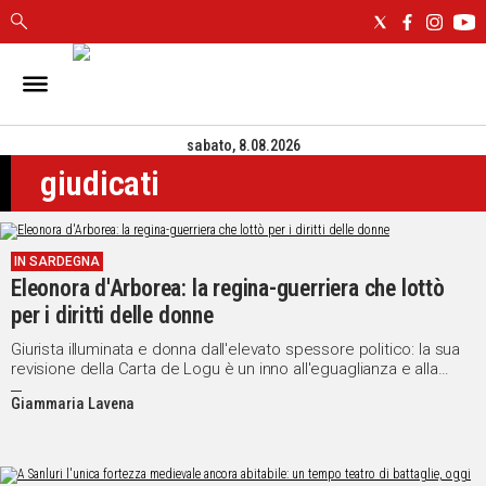
IN
SARDEGNA
sabato, 8.08.2026
CAGLIARI
giudicati
SASSARI
NUORO
ORISTANO
IN SARDEGNA
SULCIS
Eleonora d'Arborea: la regina-guerriera che lottò
GALLURA
per i diritti delle donne
OGLIASTRA
MEDIO
Giurista illuminata e donna dall'elevato spessore politico: la sua
revisione della Carta de Logu è un inno all'eguaglianza e alla
CAMPIDANO
tutela del popolo e delle donne
Giammaria Lavena
ALTRE
NOTIZIE
POLITICA