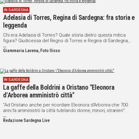
IN SARDEGNA
Social
Adelasia di Torres, Regina di Sardegna: fra storia e
leggenda
Chi era Adelasia di Torres? Quale storia dietro questa mitica
figura? Giudicessa del Regno di Torres e Regina di Sardegna,
anticipò i tempi come autorevole portavoce dei diritti delle
Giammaria Lavena, Foto Ilisso
donne
IN SARDEGNA
La gaffe della Boldrini a Oristano "Eleonora
d'Arborea amministrò città"
"Ad Oristano anche per ricordare Eleonora d'Arborea che 700
anni fa amministrò la città tutelando donne, minori, stranieri".
Redazione Sardegna Live