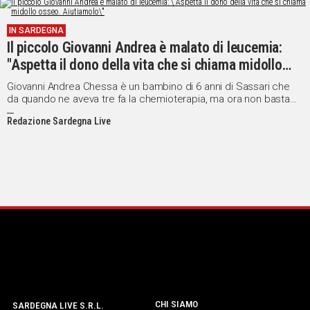
Social
IN SARDEGNA
Il piccolo Giovanni Andrea è malato di leucemia:
"Aspetta il dono della vita che si chiama midollo
osseo. Aiutiamolo"
Giovanni Andrea Chessa è un bambino di 6 anni di Sassari che
da quando ne aveva tre fa la chemioterapia, ma ora non basta
più.
Redazione Sardegna Live
CHI SIAMO
SARDEGNA LIVE S.R.L.