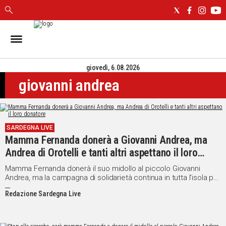
IN
SARDEGNA
giovedì, 6.08.2026
CAGLIARI
giovanni andrea
SASSARI
NUORO
ORISTANO
SULCIS
SARDEGNA LIVE
GALLURA
Mamma Fernanda donerà a Giovanni Andrea, ma
OGLIASTRA
Andrea di Orotelli e tanti altri aspettano il loro
MEDIO
donatore
Mamma Fernanda donerà il suo midollo al piccolo Giovanni
CAMPIDANO
Andrea, ma la campagna di solidarietà continua in tutta l'isola per
gli altri malati di leucemia
Redazione Sardegna Live
ALTRE
NOTIZIE
POLITICA