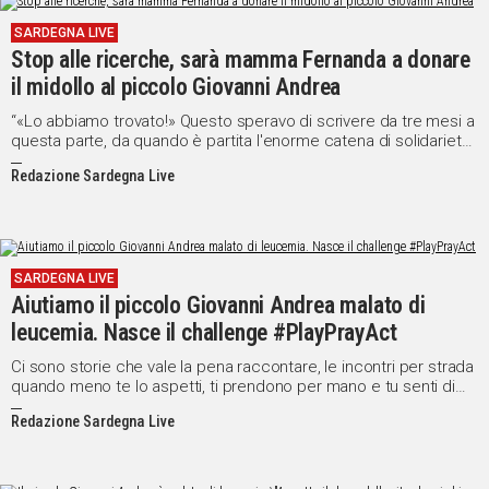
IN
SARDEGNA LIVE
ITALIA
Stop alle ricerche, sarà mamma Fernanda a donare
NEL
il midollo al piccolo Giovanni Andrea
MONDO
“«Lo abbiamo trovato!» Questo speravo di scrivere da tre mesi a
SPORT
questa parte, da quando è partita l'enorme catena di solidarietà
EVENTI
che ci ha sostenuto come in un abbraccio di migliaia di
Redazione Sardegna Live
persone. Questo meritavate di leggere per tutto ciò che siete
STORIE
stati capaci di fare. Avete portato il nostro appello in ogni angolo
del mondo e si è trasformato in un esercito immenso di nuovi
donatori. Mai avrei immaginato una risposta simile! Purtroppo,
VIDEO
però, il nostro uno su centomila non si è trovato e le ricerche
verranno sospese."
SARDEGNA LIVE
Aiutiamo il piccolo Giovanni Andrea malato di
Vai
leucemia. Nasce il challenge #PlayPrayAct
Ci sono storie che vale la pena raccontare, le incontri per strada
quando meno te lo aspetti, ti prendono per mano e tu senti di
UNISCITI
dovergli andare appresso, di doverle fare tue e mostrare a chi
Redazione Sardegna Live
ancora non le conosce. La storia di Giovanni Andrea è una di
AL CANALE
quelle. Delicata e dolce come la voce dei bambini, forte come il
WHATSAPP
vento di febbraio che soffia la notte e non ti fa riposare.