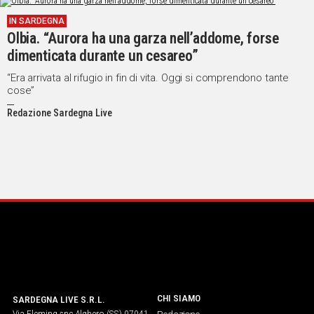
IN
IN SARDEGNA
ITALIA
Olbia. “Aurora ha una garza nell’addome, forse
NEL
dimenticata durante un cesareo”
MONDO
“Era arrivata al rifugio in fin di vita. Oggi si comprendono tante
SPORT
cose”
EVENTI
Redazione Sardegna Live
STORIE
VIDEO
Vai
UNISCITI
AL CANALE
WHATSAPP
CHI SIAMO
SARDEGNA LIVE S.R.L.
Via Fleming snc Alghero (SS) 07041