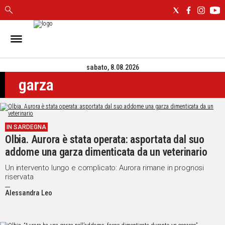
IN
SARDEGNA
sabato, 8.08.2026
CAGLIARI
garza
SASSARI
NUORO
ORISTANO
SULCIS
IN SARDEGNA
GALLURA
Olbia. Aurora è stata operata: asportata dal suo
OGLIASTRA
addome una garza dimenticata da un veterinario
MEDIO
Un intervento lungo e complicato: Aurora rimane in prognosi
CAMPIDANO
riservata
Alessandra Leo
ALTRE
NOTIZIE
POLITICA