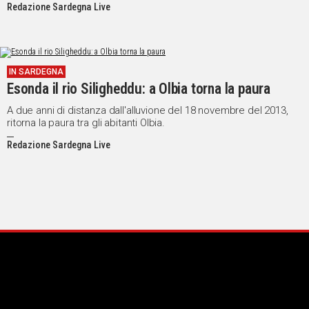
Redazione Sardegna Live
sbarramento gestito dalla Enas (Ente acque Sardegna).
IN SARDEGNA
Esonda il rio Siligheddu: a Olbia torna la paura
A due anni di distanza dall'alluvione del 18 novembre del 2013,
ritorna la paura tra gli abitanti Olbia.
Redazione Sardegna Live