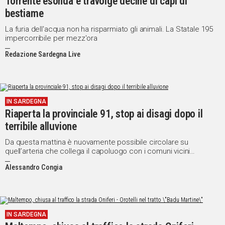
Torrente esonda e travolge decine di capi di
bestiame
Social
La furia dell'acqua non ha risparmiato gli animali. La Statale 195
impercorribile per mezz'ora
Redazione Sardegna Live
IN SARDEGNA
Riaperta la provinciale 91, stop ai disagi dopo il
terribile alluvione
Da questa mattina è nuovamente possibile circolare su
quell’arteria che collega il capoluogo con i comuni vicini
(Assemini, Capoterra, Uta)
Alessandro Congia
IN SARDEGNA