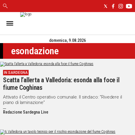
IN
SARDEGNA
domenica, 9.08.2026
CAGLIARI
esondazione
SASSARI
NUORO
ORISTANO
IN SARDEGNA
SULCIS
Scatta l’allerta a Valledoria: esonda alla foce il
GALLURA
fiume Coghinas
OGLIASTRA
MEDIO
Attivato il Centro operativo comunale. Il sindaco: “Rivedere il
piano di laminazione”
CAMPIDANO
Redazione Sardegna Live
ALTRE
NOTIZIE
POLITICA