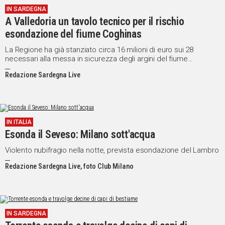
IN SARDEGNA
IN
A Valledoria un tavolo tecnico per il rischio
ITALIA
esondazione del fiume Coghinas
NEL
MONDO
La Regione ha già stanziato circa 16 milioni di euro sui 28
necessari alla messa in sicurezza degli argini del fiume
SPORT
Coghinas
EVENTI
Redazione Sardegna Live
STORIE
VIDEO
IN ITALIA
Esonda il Seveso: Milano sott'acqua
Vai
Violento nubifragio nella notte, prevista esondazione del Lambro
Redazione Sardegna Live, foto Club Milano
UNISCITI
AL CANALE
WHATSAPP
IN SARDEGNA