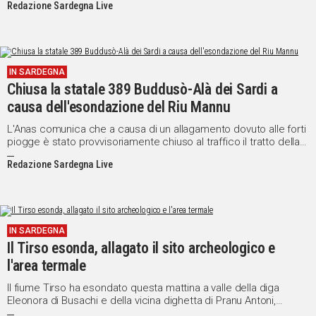
Redazione Sardegna Live
IN SARDEGNA
Chiusa la statale 389 Buddusò-Alà dei Sardi a
causa dell'esondazione del Riu Mannu
L'Anas comunica che a causa di un allagamento dovuto alle forti
piogge è stato provvisoriamente chiuso al traffico il tratto della
strada statale 389 "di Buddusò e del Correboi" compreso tra le
Redazione Sardegna Live
località di Buddusò e Alà dei Sardi in provincia di Sassari. Il
traffico è deviato sulla strada provinciale 10.
IN SARDEGNA
Il Tirso esonda, allagato il sito archeologico e
l'area termale
Il fiume Tirso ha esondato questa mattina a valle della diga
Eleonora di Busachi e della vicina dighetta di Pranu Antoni,
nell'Oristanese, in seguito anche al rilascio d'acqua dallo