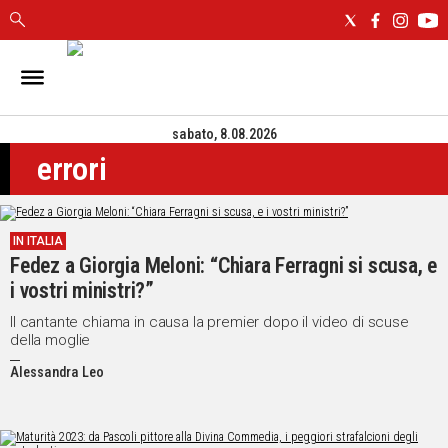
IN
SARDEGNA
sabato, 8.08.2026
CAGLIARI
errori
SASSARI
NUORO
ORISTANO
IN ITALIA
SULCIS
Fedez a Giorgia Meloni: “Chiara Ferragni si scusa, e
GALLURA
i vostri ministri?”
OGLIASTRA
MEDIO
Il cantante chiama in causa la premier dopo il video di scuse
della moglie
CAMPIDANO
Alessandra Leo
ALTRE
NOTIZIE
POLITICA