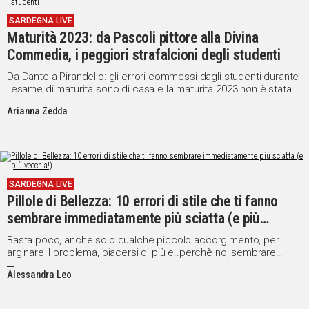
IN
SARDEGNA LIVE
ITALIA
Maturità 2023: da Pascoli pittore alla Divina
NEL
Commedia, i peggiori strafalcioni degli studenti
MONDO
Da Dante a Pirandello: gli errori commessi dagli studenti durante
SPORT
l'esame di maturità sono di casa e la maturità 2023 non è stata
EVENTI
da meno
Arianna Zedda
STORIE
VIDEO
SARDEGNA LIVE
Pillole di Bellezza: 10 errori di stile che ti fanno
Vai
sembrare immediatamente più sciatta (e più
vecchia!)
Basta poco, anche solo qualche piccolo accorgimento, per
UNISCITI
arginare il problema, piacersi di più e..perchè no, sembrare
addirittura più giovani!
AL CANALE
Alessandra Leo
WHATSAPP