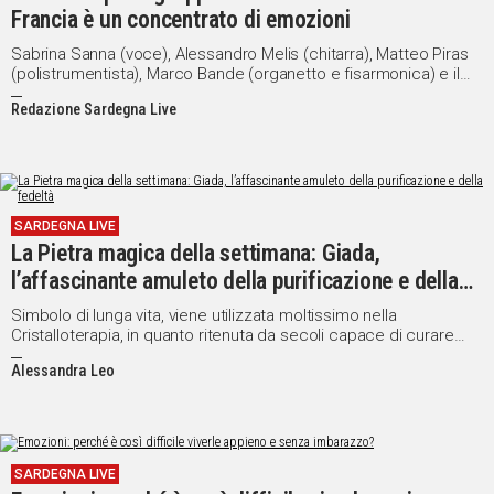
Francia è un concentrato di emozioni
Sabrina Sanna (voce), Alessandro Melis (chitarra), Matteo Piras
(polistrumentista), Marco Bande (organetto e fisarmonica) e il
maestro Bruno Loi (launeddas) conquistano il pubblico sardo-
Redazione Sardegna Live
francese
SARDEGNA LIVE
La Pietra magica della settimana: Giada,
l’affascinante amuleto della purificazione e della
fedeltà
Simbolo di lunga vita, viene utilizzata moltissimo nella
Cristalloterapia, in quanto ritenuta da secoli capace di curare
mali sia fisici che mentali e di riequilibrare le emozioni
Alessandra Leo
SARDEGNA LIVE