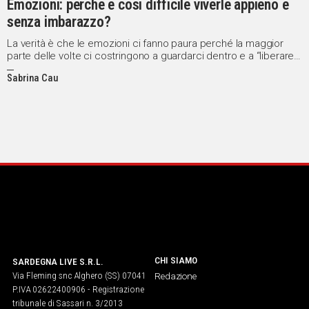
Emozioni: perché è così difficile viverle appieno e
senza imbarazzo?
La verità è che le emozioni ci fanno paura perché la maggior
parte delle volte ci costringono a guardarci dentro e a “liberare”
qualcosa di noi che, spesso, neanche conosciamo
Sabrina Cau
CHI SIAMO
SARDEGNA LIVE S.R.L.
Via Fleming snc Alghero (SS) 07041
Redazione
P.IVA 02622400906 - Registrazione
tribunale di Sassari n. 3/2013