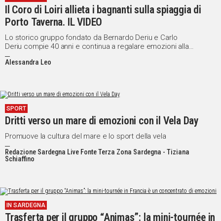
Il Coro di Loiri allieta i bagnanti sulla spiaggia di
Social
Porto Taverna. IL VIDEO
Lo storico gruppo fondato da Bernardo Deriu e Carlo
Deriu compie 40 anni e continua a regalare emozioni alla
comunità e ai turisti
Alessandra Leo
SPORT
Dritti verso un mare di emozioni con il Vela Day
Promuove la cultura del mare e lo sport della vela
Redazione Sardegna Live Fonte Terza Zona Sardegna - Tiziana
Schiaffino
IN SARDEGNA
Trasferta per il gruppo “Animas”: la mini-tournée in