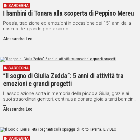
IN SARDEGNA
IN
I bambini di Tonara alla scoperta di Peppino Mereu
ITALIA
NEL
Poesia, tradizione ed emozioni in occasione dei 151 anni dalla
nascita del grande poeta sardo
MONDO
SPORT
Alessandra Leo
EVENTI
STORIE
IN SARDEGNA
VIDEO
“Il sogno di Giulia Zedda”: 5 anni di attività tra
emozioni e grandi progetti
Vai
L'associazione sorta in memoria della piccola Giulia, grazie ai
suoi straordinari genitori, continua a donare gioia a tanti bambini
e persone bisognose
Alessandra Leo
UNISCITI
AL CANALE
WHATSAPP
IN SARDEGNA