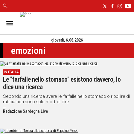
IN
SARDEGNA
giovedì, 6.08.2026
CAGLIARI
emozioni
SASSARI
NUORO
ORISTANO
IN ITALIA
SULCIS
Le "farfalle nello stomaco" esistono davvero, lo
GALLURA
dice una ricerca
OGLIASTRA
MEDIO
Secondo una ricerca avere le farfalle nello stomaco o ribollire di
rabbia non sono solo modi di dire
CAMPIDANO
Redazione Sardegna Live
ALTRE
NOTIZIE
POLITICA