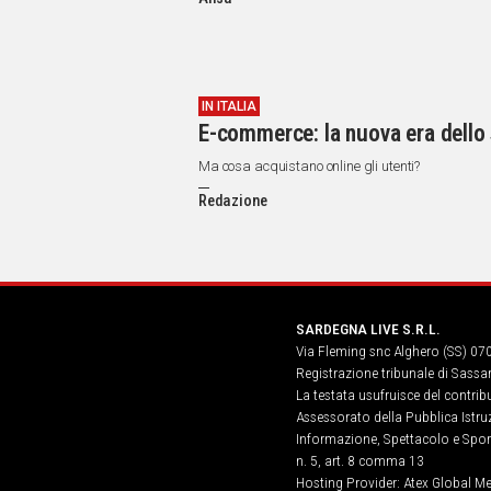
IN
ITALIA
NEL
MONDO
SPORT
IN ITALIA
E-commerce: la nuova era dello
EVENTI
STORIE
Ma cosa acquistano online gli utenti?
Redazione
VIDEO
Vai
SARDEGNA LIVE S.R.L.
Via Fleming snc Alghero (SS) 07
UNISCITI
Registrazione tribunale di Sassa
AL CANALE
La testata usufruisce del contri
Assessorato della Pubblica Istruz
WHATSAPP
Informazione, Spettacolo e Sport
n. 5, art. 8 comma 13
Hosting Provider: Atex Global Me
Social