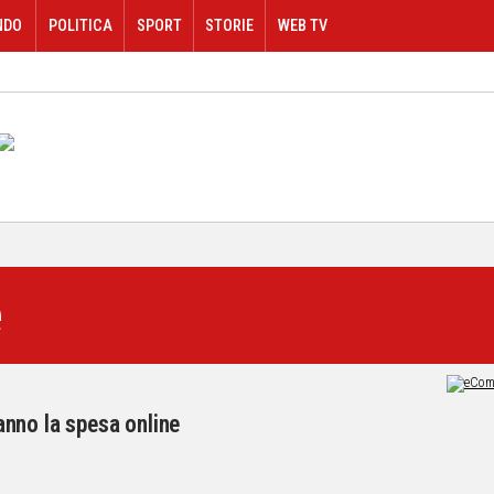
NDO
POLITICA
SPORT
STORIE
WEB TV
e
nno la spesa online