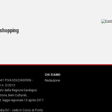
 shopping
CHI SIAMO
041 P.IVA 02622400906 -
Redazione
ri n. 3/2013
buto della Regione Sardegna
ione, Beni Culturali,
. legge regionale 13 aprile 2017
dia Srl – sede in Corso di Porta