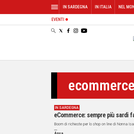
IN SARDEGNA
IN ITALIA
NEL MO
EVENTI
IN
SARDEGNA
CAGLIARI
SASSARI
NUORO
ORISTANO
SULCIS
GALLURA
ecommerc
OGLIASTRA
MEDIO
CAMPIDANO
IN SARDEGNA
ALTRE
eCommerce: sempre più sardi fa
NOTIZIE
Boom di richieste per lo shop on line di Nonna Isa
POLITICA
Ansa