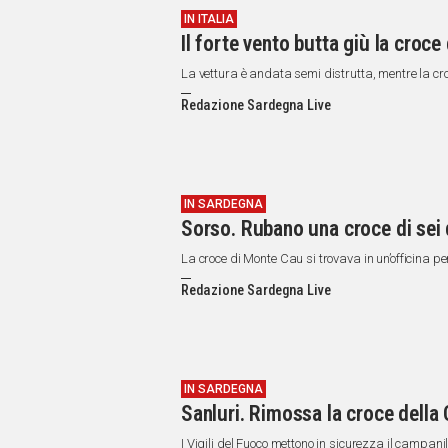
IN ITALIA
Il forte vento butta giù la croce
La vettura è andata semi distrutta, mentre la c
Redazione Sardegna Live
IN SARDEGNA
Sorso. Rubano una croce di sei 
La croce di Monte Cau si trovava in un’officina per
Redazione Sardegna Live
IN SARDEGNA
Sanluri. Rimossa la croce della 
I Vigili del Fuoco mettono in sicurezza il campanil