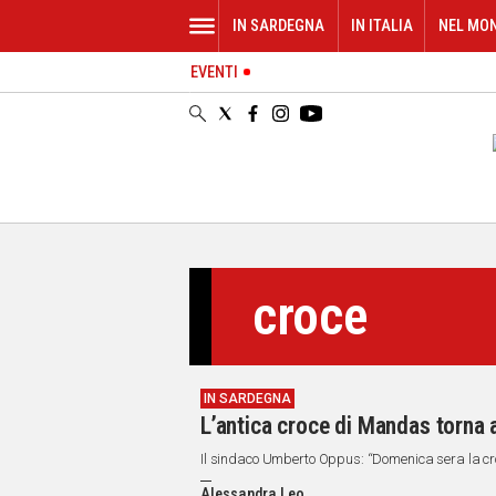
IN SARDEGNA
IN ITALIA
NEL MO
EVENTI
IN
SARDEGNA
CAGLIARI
SASSARI
NUORO
ORISTANO
SULCIS
GALLURA
croce
OGLIASTRA
MEDIO
CAMPIDANO
IN SARDEGNA
ALTRE
L’antica croce di Mandas torna a
NOTIZIE
Il sindaco Umberto Oppus: “Domenica sera la cro
POLITICA
Alessandra Leo