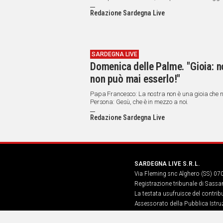
Redazione Sardegna Live
SARDEGNA LIVE
Domenica delle Palme. "Gioia: no
non può mai esserlo!"
Papa Francesco: La nostra non è una gioia che n
Persona: Gesù, che è in mezzo a noi.
Redazione Sardegna Live
SARDEGNA LIVE S.R.L.
Via Fleming snc Alghero (SS) 07
Registrazione tribunale di Sassa
La testata usufruisce del contri
Assessorato della Pubblica Istruz
Informazione, Spettacolo e Sport