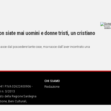
n siate mai uomini e donne tristi, un cristiano
asce dal possedere tante cose, ma nasce dall'aver incontrato una
CHI SIAMO
041 P.IVA 02622400906 -
Redazione
ri n. 3/2013
buto della Regione Sardegna
ione, Beni Culturali,
. legge regionale 13 aprile 2017