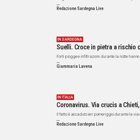
Redazione Sardegna Live
IN SARDEGNA
Suelli. Croce in pietra a rischio
Forti piogge e infiltrazioni durante la notte hann
Giammaria Lavena
IN ITALIA
Coronavirus. Via crucis a Chieti, 
Il fatto è accaduto ieri pomeriggio durante la via
Redazione Sardegna Live