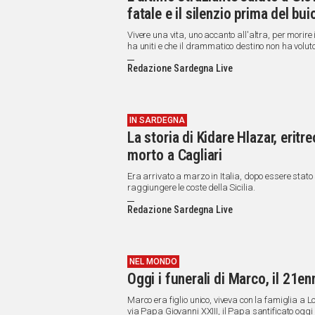
fatale e il silenzio prima del bui
Vivere una vita, uno accanto all'altra, per morire
ha uniti e che il drammatico destino non ha voluto
Redazione Sardegna Live
IN SARDEGNA
La storia di Kidare Hlazar, eritre
morto a Cagliari
Era arrivato a marzo in Italia, dopo essere stato
raggiungere le coste della Sicilia.
Redazione Sardegna Live
NEL MONDO
Oggi i funerali di Marco, il 21e
Marco era figlio unico, viveva con la famiglia a
via Papa Giovanni XXIII, il Papa santificato oggi