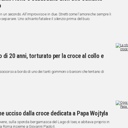
o
 in un secondo. All'improvviso e in due. Stretti come l'amore che sempre li
 separare. Uno schianto fatale e il silenzio prima del buio.
o di 20 anni, torturato per la croce al collo e
 soccorso a bordo di uno dei tanti gommoni o barconi che tentano di
nne ucciso dalla croce dedicata a Papa Wojtyla
 Lovere, sulla sponda bergamasca del Lago di Iseo, e abitava proprio in
 a Roma insieme a Giovanni Paolo II.