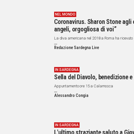
NEL MONDO
Coronavirus. Sharon Stone agli o
angeli, orgogliosa di voi”
La diva americana nel 2018 a Roma ha ricevuto 
Redazione Sardegna Live
IN SARDEGNA
Sella del Diavolo, benedizione e
Appuntamento ore 15 a Calamosca
Alessandro Congia
IN SARDEGNA
L'ultimo straziante saluto a Gio