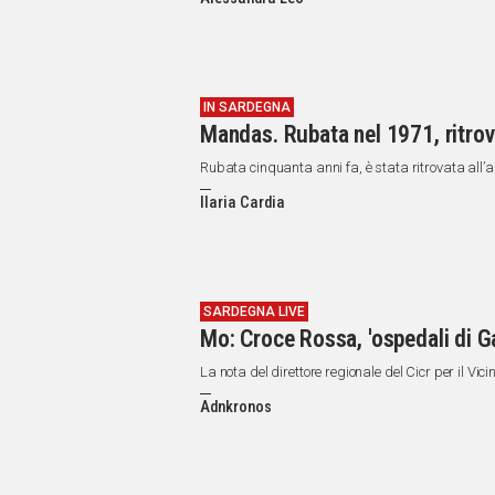
IN
ITALIA
NEL
MONDO
SPORT
IN SARDEGNA
Mandas. Rubata nel 1971, ritrov
EVENTI
STORIE
Rubata cinquanta anni fa, è stata ritrovata all’as
Ilaria Cardia
VIDEO
Vai
SARDEGNA LIVE
Mo: Croce Rossa, 'ospedali di Ga
UNISCITI
La nota del direttore regionale del Cicr per il Vi
AL CANALE
Adnkronos
WHATSAPP
Social