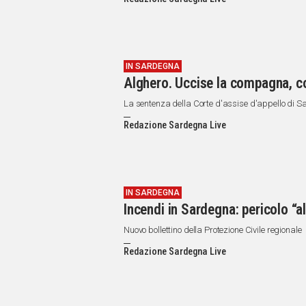
IN
ITALIA
NEL
MONDO
SPORT
IN SARDEGNA
Alghero. Uccise la compagna, c
EVENTI
STORIE
La sentenza della Corte d'assise d'appello di S
Redazione Sardegna Live
VIDEO
Vai
IN SARDEGNA
Incendi in Sardegna: pericolo “
UNISCITI
Nuovo bollettino della Protezione Civile regionale
AL CANALE
Redazione Sardegna Live
WHATSAPP
Social