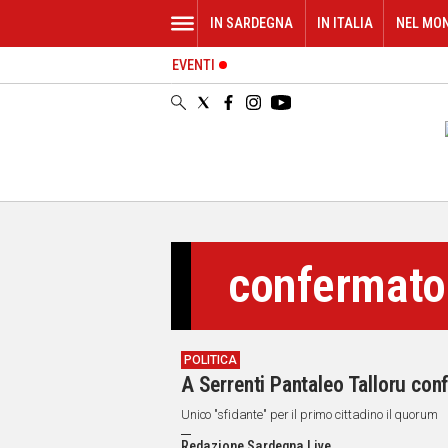
IN SARDEGNA
IN ITALIA
NEL MO
EVENTI
IN
SARDEGNA
CAGLIARI
SASSARI
NUORO
ORISTANO
SULCIS
GALLURA
confermato
OGLIASTRA
MEDIO
CAMPIDANO
POLITICA
ALTRE
A Serrenti Pantaleo Talloru co
NOTIZIE
Unico "sfidante" per il primo cittadino il quorum
POLITICA
Redazione Sardegna Live