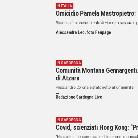
IN ITALIA
Omicidio Pamela Mastropietro: 
Riconosciuto anche il reato di violenza sessuale p
Alessandra Leo, foto Fanpage
IN SARDEGNA
Comunità Montana Gennargentu-
di Atzara
Alessandro Corona è stato eletto all’unanimità
Redazione Sardegna Live
IN SARDEGNA
Covid, scienziati Hong Kong: "P
"Ha avuto un secondo caso di infezione, diagnost