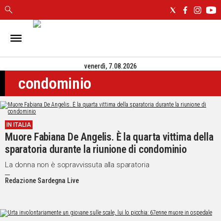
IN
SARDEGNA
venerdì, 7.08.2026
CAGLIARI
condominio
SASSARI
NUORO
ORISTANO
SULCIS
IN ITALIA
GALLURA
Muore Fabiana De Angelis. È la quarta vittima della
OGLIASTRA
sparatoria durante la riunione di condominio
MEDIO
La donna non è sopravvissuta alla sparatoria
CAMPIDANO
Redazione Sardegna Live
ALTRE
NOTIZIE
POLITICA