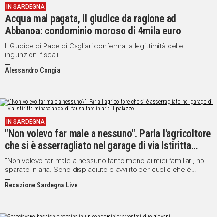
IN SARDEGNA
Acqua mai pagata, il giudice da ragione ad
Social
Abbanoa: condominio moroso di 4mila euro
Il Giudice di Pace di Cagliari conferma la legittimità delle
ingiunzioni fiscali
Alessandro Congia
IN SARDEGNA
"Non volevo far male a nessuno". Parla l'agricoltore
che si è asserragliato nel garage di via Istiritta
minacciando di far saltare in aria il palazzo
"Non volevo far male a nessuno tanto meno ai miei familiari, ho
sparato in aria. Sono dispiaciuto e avvilito per quello che è
successo", queste le parole di Pietrino Floris dal reparto di
Redazione Sardegna Live
Medicina dell'ospedale San Francesco di Nuoro dove è
ricoverato in stato di arresto.