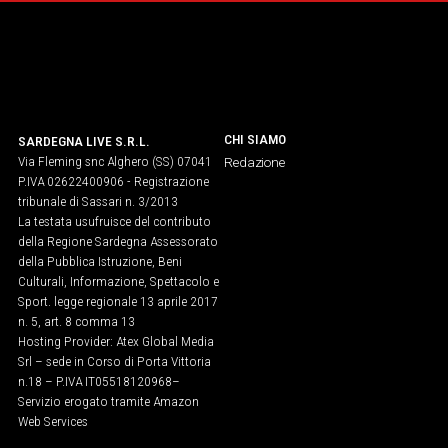
CHI SIAMO
SARDEGNA LIVE S.R.L.
Via Fleming snc Alghero (SS) 07041
Redazione
P.IVA 02622400906 - Registrazione
tribunale di Sassari n. 3/2013
La testata usufruisce del contributo
della Regione Sardegna Assessorato
della Pubblica Istruzione, Beni
Culturali, Informazione, Spettacolo e
Sport. legge regionale 13 aprile 2017
n. 5, art. 8 comma 13
Hosting Provider: Atex Global Media
Srl – sede in Corso di Porta Vittoria
n.18 – P.IVA IT05518120968​–
Servizio erogato tramite Amazon
Web Services