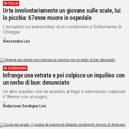
IN ITALIA
IN
Urta involontariamente un giovane sulle scale, lui
ITALIA
lo picchia: 67enne muore in ospedale
NEL
MONDO
L’accaduto sul pianerottolo di un condominio a Sottomarina di
Chioggia
SPORT
Alessandra Leo
EVENTI
STORIE
VIDEO
IN SARDEGNA
Infrange una vetrata e poi colpisce un inquilino con
un nerbo di bue: denunciato
Vai
Un altro inquilino che ha assistito al litigio è intervenuto colpendo
il 18enne con un pugno.
UNISCITI
Redazione Sardegna Live
AL CANALE
WHATSAPP