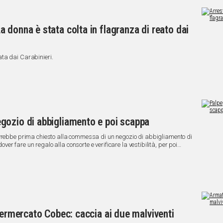
 donna è stata colta in flagranza di reato dai
ta dai Carabinieri.
gozio di abbigliamento e poi scappa
avrebbe prima chiesto alla commessa di un negozio di abbigliamento di
r fare un regalo alla consorte e verificare la vestibilità, per poi
giare la giovane nelle parti intime.
permercato Cobec: caccia ai due malviventi