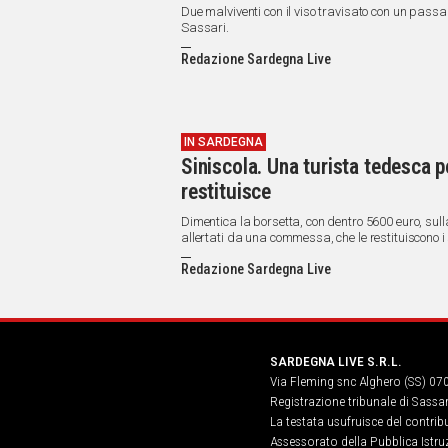
Due malviventi con il viso travisato con un pas
Sassari.
Redazione Sardegna Live
IN SARDEGNA
Siniscola. Una turista tedesca p
restituisce
Dimentica la borsetta, con dentro 5600 euro, sul
allertati da una commessa, che le restituiscono i 
Redazione Sardegna Live
SARDEGNA LIVE S.R.L.
Via Fleming snc Alghero (SS) 07
Registrazione tribunale di Sassa
La testata usufruisce del contri
Assessorato della Pubblica Istruz