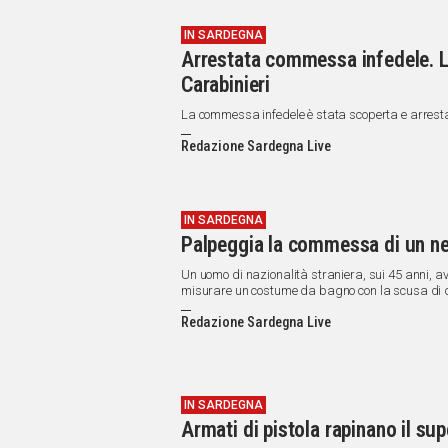
IN SARDEGNA
Arrestata commessa infedele. La
Carabinieri
La commessa infedele è stata scoperta e arresta
Redazione Sardegna Live
IN SARDEGNA
Palpeggia la commessa di un ne
Un uomo di nazionalità straniera, sui 45 anni, 
misurare un costume da bagno con la scusa di dove
introdursi improvvisamente nel camerino e palpeg
Redazione Sardegna Live
IN SARDEGNA
Armati di pistola rapinano il su