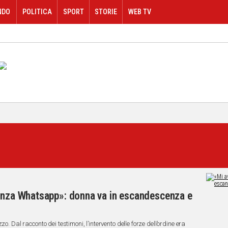
NDO
POLITICA
SPORT
STORIE
WEB TV
senza Whatsapp»: donna va in escandescenza e
o. Dal racconto dei testimoni, l’intervento delle forze dell’ordine era