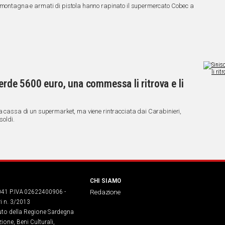
samontagna e armati di pistola hanno rapinato il supermercato Cobec a
erde 5600 euro, una commessa li ritrova e li
la cassa di un supermarket, ma viene rintracciata dai Carabinieri,
soldi.
CHI SIAMO
041 P.IVA 02622400906 -
Redazione
ri n. 3/2013
buto della Regione Sardegna
ione, Beni Culturali,