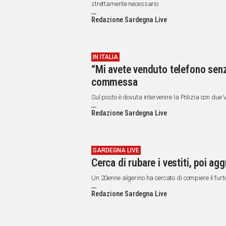
IN
strettamente necessario
ITALIA
Redazione Sardegna Live
NEL
MONDO
SPORT
IN ITALIA
EVENTI
“Mi avete venduto telefono sen
STORIE
commessa
VIDEO
Sul posto è dovuta intervenire la Polizia con due 
Redazione Sardegna Live
Vai
SARDEGNA LIVE
Cerca di rubare i vestiti, poi 
UNISCITI
Un 20enne algerino ha cercato di compiere il furt
AL CANALE
Redazione Sardegna Live
WHATSAPP
Social