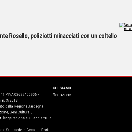
nte Rosello, poliziotti minacciati con un coltello
CHI SIAMO
041 P.IVA 02622400906 -
Redazione
ri n. 3/2013
buto della Regione Sardegna
ione, Beni Culturali,
. legge regionale 13 aprile 2017
dia Srl – sede in Corso di Porta