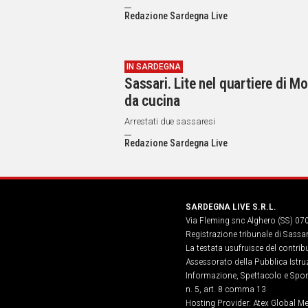
IN
ITALIA
Redazione Sardegna Live
NEL
MONDO
SPORT
IN SARDEGNA
Sassari. Lite nel quartiere di Mo
EVENTI
da cucina
STORIE
Arrestati due sassaresi
VIDEO
Redazione Sardegna Live
Vai
SARDEGNA LIVE S.R.L.
Via Fleming snc Alghero (SS) 07
UNISCITI
Registrazione tribunale di Sassa
AL CANALE
La testata usufruisce del contri
Assessorato della Pubblica Istruz
WHATSAPP
Informazione, Spettacolo e Sport
n. 5, art. 8 comma 13
Hosting Provider: Atex Global Me
Social