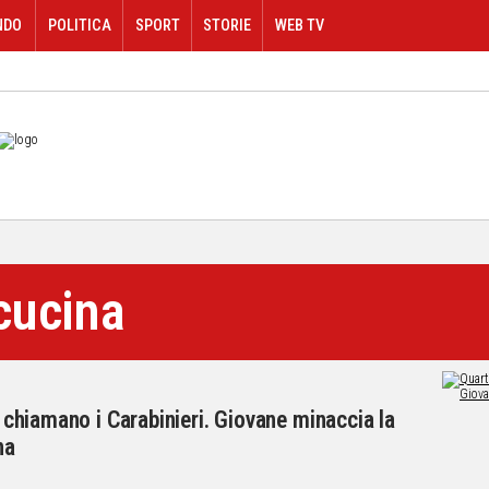
NDO
POLITICA
SPORT
STORIE
WEB TV
 cucina
e chiamano i Carabinieri. Giovane minaccia la
na