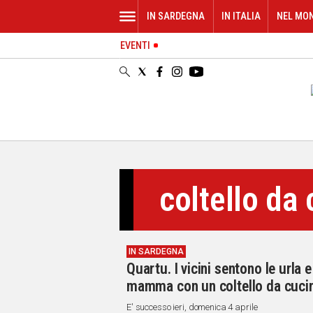
IN SARDEGNA
IN ITALIA
NEL MO
EVENTI
IN
SARDEGNA
CAGLIARI
SASSARI
NUORO
ORISTANO
SULCIS
GALLURA
coltello da
OGLIASTRA
MEDIO
CAMPIDANO
IN SARDEGNA
ALTRE
Quartu. I vicini sentono le urla 
NOTIZIE
mamma con un coltello da cuci
POLITICA
E' successo ieri, domenica 4 aprile