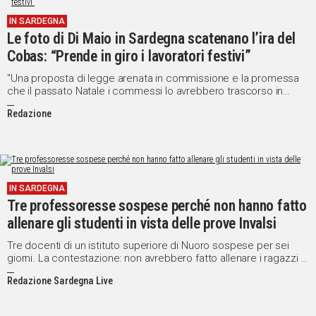
IN
IN SARDEGNA
ITALIA
Le foto di Di Maio in Sardegna scatenano l’ira del
NEL
Cobas: “Prende in giro i lavoratori festivi”
MONDO
"Una proposta di legge arenata in commissione e la promessa
SPORT
che il passato Natale i commessi lo avrebbero trascorso in
EVENTI
famiglia che si e' rivelata la solita bufala elettorale"
Redazione
STORIE
VIDEO
IN SARDEGNA
Tre professoresse sospese perché non hanno fatto
Vai
allenare gli studenti in vista delle prove Invalsi
Tre docenti di un istituto superiore di Nuoro sospese per sei
UNISCITI
giorni. La contestazione: non avrebbero fatto allenare i ragazzi in
vista delle prove Invalsi, i test che saggiano la preparazione degli
AL CANALE
Redazione Sardegna Live
allievi.
WHATSAPP