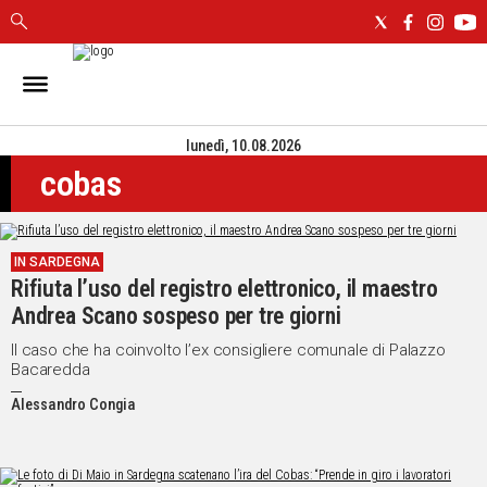
IN
SARDEGNA
lunedì, 10.08.2026
CAGLIARI
cobas
SASSARI
NUORO
ORISTANO
IN SARDEGNA
SULCIS
Rifiuta l’uso del registro elettronico, il maestro
GALLURA
Andrea Scano sospeso per tre giorni
OGLIASTRA
MEDIO
Il caso che ha coinvolto l’ex consigliere comunale di Palazzo
Bacaredda
CAMPIDANO
Alessandro Congia
ALTRE
NOTIZIE
POLITICA