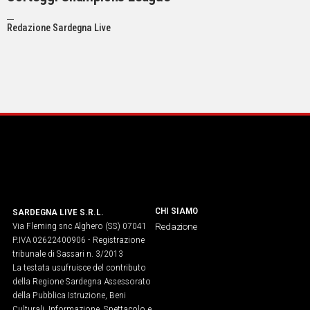
Social
Redazione Sardegna Live
CHI SIAMO
SARDEGNA LIVE S.R.L.
Via Fleming snc Alghero (SS) 07041
Redazione
P.IVA 02622400906 - Registrazione
tribunale di Sassari n. 3/2013
La testata usufruisce del contributo
della Regione Sardegna Assessorato
della Pubblica Istruzione, Beni
Culturali, Informazione, Spettacolo e