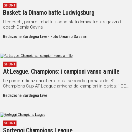
SPORT
IN
Basket: la Dinamo batte Ludwigsburg
ITALIA
NEL
I tedeschi, primi e imbattuti, sono stati dominati dai ragazzi di
coach Demis Cavina
MONDO
SPORT
Redazione Sardegna Live - Foto Dinamo Sassari
EVENTI
STORIE
SPORT
VIDEO
At League. Champions: i campioni vanno a mille
Le prime indicazioni offerte dalla seconda giornata del 3°
Vai
Champions Cup AT League arrivano dai campioni in carica: il CEP
campione della stessa Champions, la Red United campione del
Redazione Sardegna Live
Summer, Ottica 4 Eyes FC campione regionale, Cuccumeu
Beach Bar campione della Serie A. Tutte queste squadre sono a
UNISCITI
punteggio pieno in Serie A chi tra Girone Open chi tra Girone
Over.
AL CANALE
SPORT
WHATSAPP
Sorteggi Champions League