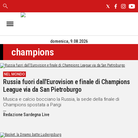
IN
SARDEGNA
domenica, 9.08.2026
CAGLIARI
champions
SASSARI
NUORO
ORISTANO
NEL MONDO
SULCIS
Russia fuori dall'Eurovision e finale di Champions
GALLURA
League via da San Pietroburgo
OGLIASTRA
MEDIO
Musica e calcio bocciano la Russia, la sede della finale di
Champions spostata a Parigi
CAMPIDANO
Redazione Sardegna Live
ALTRE
NOTIZIE
POLITICA