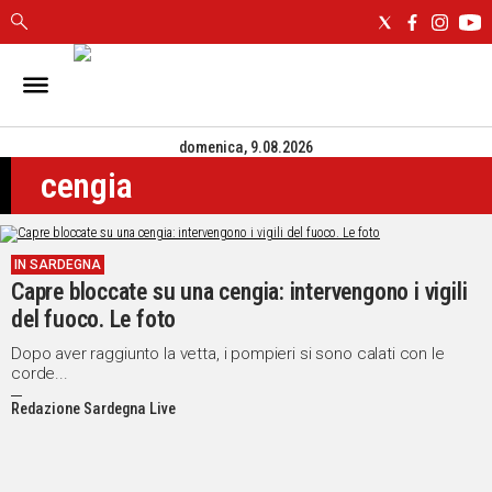
IN
SARDEGNA
domenica, 9.08.2026
CAGLIARI
cengia
SASSARI
NUORO
ORISTANO
IN SARDEGNA
SULCIS
Capre bloccate su una cengia: intervengono i vigili
GALLURA
del fuoco. Le foto
OGLIASTRA
MEDIO
Dopo aver raggiunto la vetta, i pompieri si sono calati con le
corde...
CAMPIDANO
Redazione Sardegna Live
ALTRE
NOTIZIE
POLITICA