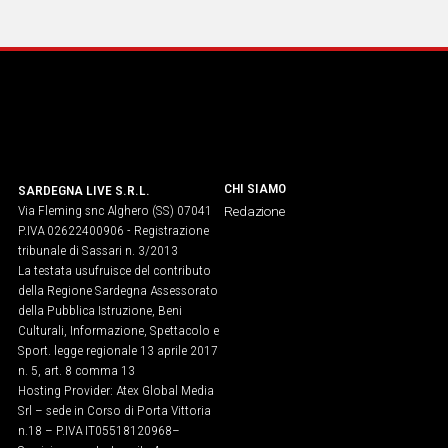
IN
ITALIA
NEL
MONDO
SPORT
EVENTI
STORIE
CHI SIAMO
SARDEGNA LIVE S.R.L.
Via Fleming snc Alghero (SS) 07041
Redazione
VIDEO
P.IVA 02622400906 - Registrazione
tribunale di Sassari n. 3/2013
La testata usufruisce del contributo
Vai
della Regione Sardegna Assessorato
della Pubblica Istruzione, Beni
Culturali, Informazione, Spettacolo e
Sport. legge regionale 13 aprile 2017
UNISCITI
n. 5, art. 8 comma 13
Hosting Provider: Atex Global Media
AL CANALE
Srl – sede in Corso di Porta Vittoria
WHATSAPP
n.18 – P.IVA IT05518120968​–