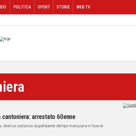
NDO
POLITICA
SPORT
STORIE
WEB TV
niera
a cantoniera: arrestato 60enne
bile, diversa sostanza stupefacente del tipo marijuana in fase di