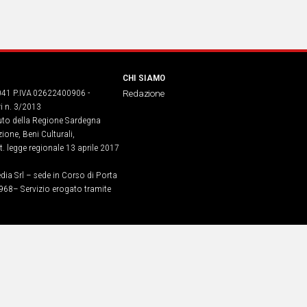
CHI SIAMO
041 P.IVA 02622400906 -
Redazione
ri n. 3/2013
buto della Regione Sardegna
ione, Beni Culturali,
. legge regionale 13 aprile 2017
dia Srl – sede in Corso di Porta
968​– Servizio erogato tramite