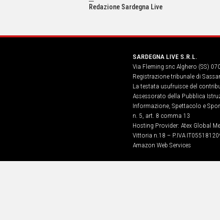
IN
Redazione Sardegna Live
ITALIA
NEL
MONDO
SPORT
SARDEGNA LIVE S.R.L.
EVENTI
Via Fleming snc Alghero (SS) 07
STORIE
Registrazione tribunale di Sassa
La testata usufruisce del contri
VIDEO
Assessorato della Pubblica Istruz
Informazione, Spettacolo e Sport
n. 5, art. 8 comma 13
Vai
Hosting Provider: Atex Global Me
Vittoria n.18 – P.IVA IT05518120
Amazon Web Services
UNISCITI
AL CANALE
WHATSAPP
Social