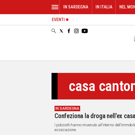
IN SARDEGNA
IN ITALIA
NEL MO
EVENTI
IN
SARDEGNA
CAGLIARI
SASSARI
NUORO
ORISTANO
SULCIS
GALLURA
casa canto
OGLIASTRA
MEDIO
CAMPIDANO
IN SARDEGNA
ALTRE
Confeziona la droga nell'ex cas
NOTIZIE
I poliziotti hanno rinvenuto all’interno dell’immo
POLITICA
essiccazione.